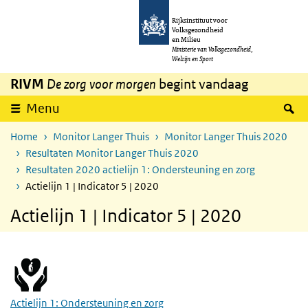
Overslaan en naar de inhoud gaan
Direct naar de hoofdnavigatie
Rijksinstituut voor
Volksgezondheid
en Milieu
Ministerie van Volksgezondheid,
Welzijn en Sport
RIVM
De zorg voor morgen
begint vandaag
Z
Menu
Home
Monitor Langer Thuis
Monitor Langer Thuis 2020
Resultaten Monitor Langer Thuis 2020
Resultaten 2020 actielijn 1: Ondersteuning en zorg
Actielijn 1 | Indicator 5 | 2020
Actielijn 1 | Indicator 5 | 2020
Actielijn 1: Ondersteuning en zorg