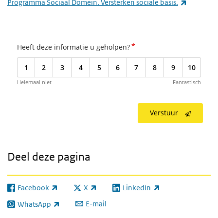
(externe l
Programma Sociaal Domein. Versterken sociale basis.
*
Heeft deze informatie u geholpen?
1
2
3
4
5
6
7
8
9
10
Helemaal niet
Fantastisch
Verstuur
Deel deze pagina
Facebook
X
LinkedIn
(externe link)
(externe link)
(externe link)
E-mail
WhatsApp
(externe link)