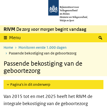
Overslaan en naar de inhoud gaan
Direct naar de hoofdnavigatie
Rijksinstituut voor
Volksgezondheid
en Milieu
Ministerie van Volksgezondheid,
Welzijn en Sport
RIVM
De zorg voor morgen
begint vandaag
Z
Menu
Home
Monitoren eerste 1.000 dagen
Passende bekostiging van de geboortezorg
Passende bekostiging van de
geboortezorg
Pagina's in dit onderwerp
Van 2015 tot en met 2025 heeft het RIVM de
integrale bekostiging van de geboortezorg