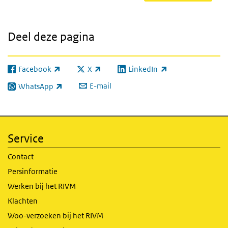
Deel deze pagina
Facebook
X
LinkedIn
(externe link)
(externe link)
(externe link)
E-mail
WhatsApp
(externe link)
Service
Contact
Persinformatie
Werken bij het RIVM
Klachten
Woo-verzoeken bij het RIVM