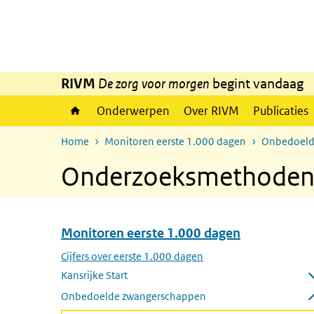
Overslaan en naar de inhoud gaan
Direct naar de hoofdnavigatie
RIVM
De zorg voor morgen
begint vandaag
Onderwerpen
Over RIVM
Publicaties
Home
Monitoren eerste 1.000 dagen
Onbedoeld
Onderzoeksmethoden
Monitoren eerste 1.000 dagen
Overslaan menu Monitoren eerste 1.000 dagen
Cijfers over eerste 1.000 dagen
Kansrijke Start
Submenu openen
Onbedoelde zwangerschappen
Submenu sluiten