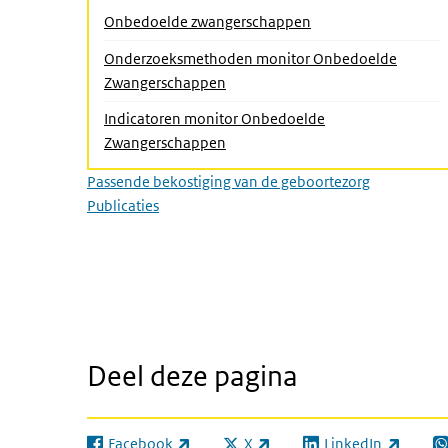
Onbedoelde zwangerschappen
Onderzoeksmethoden monitor Onbedoelde
(Actieve pagina)
Zwangerschappen
Indicatoren monitor Onbedoelde
Zwangerschappen
Passende bekostiging van de geboortezorg
Publicaties
Deel deze pagina
Facebook
X
LinkedIn