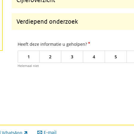
Cijferoverzicht
Verdiepend onderzoek
*
Heeft deze informatie u geholpen?
1
2
3
4
5
Helemaal niet
E-mail
WhatsApp