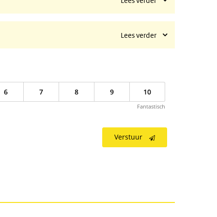
Lees verder
Lees verder
6
7
8
9
10
Fantastisch
Verstuur