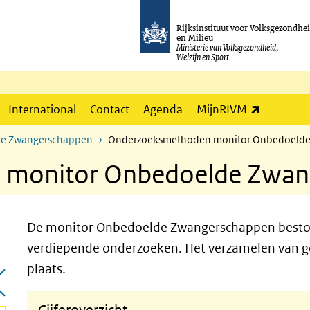
Rijksinstituut voor Volksgezondhe
en Milieu
Ministerie van Volksgezondheid,
Welzijn en Sport
(externe l
International
Contact
Agenda
MijnRIVM
e Zwangerschappen
Onderzoeksmethoden monitor Onbedoelde
 monitor Onbedoelde Zwan
De monitor Onbedoelde Zwangerschappen bestond 
verdiepende onderzoeken. Het verzamelen van g
plaats.