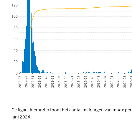
120
100
80
60
40
20
0
2024
2024-18
2024-04
2023-42
2023-28
2023-14
2022-52
2022-38
2022-24
2024-25
2024-11
2023-49
2023-35
2023-21
2023-07
2022-45
2022-31
2022-17
Einde van interactieve grafiek.
De figuur hieronder toont het aantal meldingen van mpox per 
juni 2026.