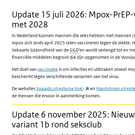
Update 15 juli 2026: Mpox-PrEP-v
met 2028
In Nederland kunnen mannen die seks hebben met mannen (M
mpox zich sinds april 2025 laten vaccineren tegen de ziekte.
Seksuele Gezondheid van de
GGD
'en wordt verlengd tot en m
financiële middelen begroot die zijn opgenomen in de Voorj
Het doel van
vaccinatie
is om infecties en uitbraken zoveel mo
beschermt tegen verschillende varianten van het virus.
(externe link)
De websites
Soaaids.nl(externe link)
en
Mantotman.nl(exter
de mensen die ervoor in aanmerking komen.
Update 6 november 2025: Nieuw
variant 1b rond seksclub