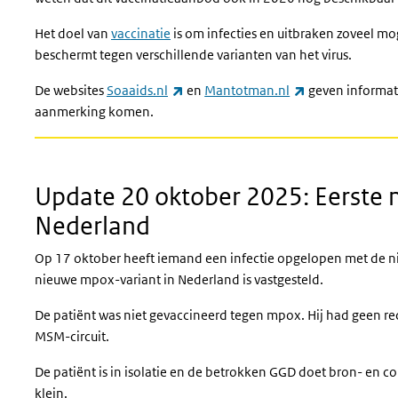
Het doel van
vaccinatie
is om infecties en uitbraken zoveel mo
beschermt tegen verschillende varianten van het virus.
(externe link)
(externe link)
De websites
Soaaids.nl
en
Mantotman.nl
geven informati
aanmerking komen.
Update 20 oktober 2025: Eerste 
Nederland
Op 17 oktober heeft iemand een infectie opgelopen met de nie
nieuwe mpox-variant in Nederland is vastgesteld.
De patiënt was niet gevaccineerd tegen mpox. Hij had geen rec
MSM-circuit.
De patiënt is in isolatie en de betrokken GGD doet bron- en c
klein.