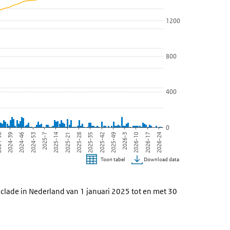
1200
800
400
0
2026-24
2026-10
2025-49
2025-35
2025-21
2025-7
2024-46
-32
2026-17
2025-42
2026-3
2025-28
2025-14
2024-53
2024-39
Download data
Toon tabel
clade in Nederland van 1 januari 2025 tot en met 30