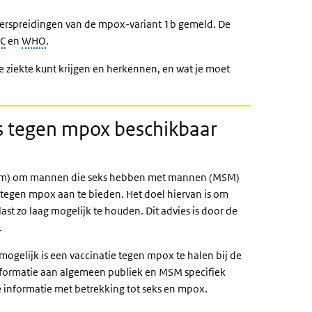
 verspreidingen van de mpox-variant 1b gemeld. De
C
en
WHO
.
e ziekte kunt krijgen en herkennen, en wat je moet
s tegen mpox beschikbaar
eam) om mannen die seks hebben met mannen (MSM)
tegen mpox aan te bieden. Het doel hiervan is om
st zo laag mogelijk te houden. Dit advies is door de
.
mogelijk is een vaccinatie tegen mpox te halen bij de
ink)
formatie aan algemeen publiek en MSM specifiek
 informatie met betrekking tot seks en mpox.