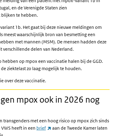
te melding van een patiënt met mpox-variant 1b in
tugal, en de Verenigde Staten zien
blijken te hebben.
variant 1b. Het gaat bij deze nieuwe meldingen om
s meest waarschijnlijk bron van besmetting een
ks hebben met mannen (MSM). De mensen hadden deze
t verschillende delen van Nederland.
co hebben op mpox een vaccinatie halen bij de GGD.
de ziektelast zo laag mogelijk te houden.
e over deze vaccinatie.
tegen mpox ook in 2026 nog
transgenders met een hoog risico op mpox zich sinds
(externe link)
an VWS heeft in een
brief
aan de Tweede Kamer laten
is.