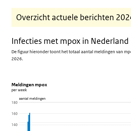
Overzicht actuele berichten 202
Infecties met mpox in Nederland
De figuur hieronder toont het totaal aantal meldingen van mp
2026.
Meldingen mpox
Infecties met mpox in Nederland
Sla de grafiek 'Meldingen mpox' over en ga naar de datatabel
Meldingen mpox
per week
Combinatie grafiek met 2 reeksen.
aantal meldingen
per week
180
Bekijk als data tabel.
160
De grafiek heeft 1 X-as die categories weergeeft.
De grafiek heeft 2 Y-assen die aantal meldingen en cumulatie
140