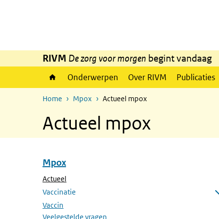
Overslaan en naar de inhoud gaan
Direct naar de hoofdnavigatie
RIVM
De zorg voor morgen
begint vandaag
Onderwerpen
Over RIVM
Publicaties
Home
Mpox
Actueel mpox
Actueel mpox
Mpox
Overslaan menu Mpox
(Actieve pagina)
Actueel
Vaccinatie
Submenu openen
Vaccin
Veelgestelde vragen