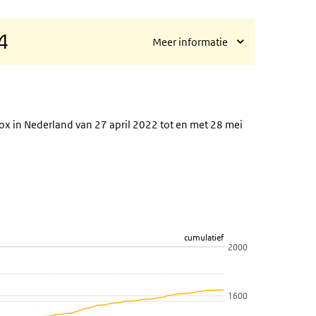
4
Meer informatie
ox in Nederland van 27 april 2022 tot en met 28 mei
 per week
cumulatief
2000
1600
f weergeven