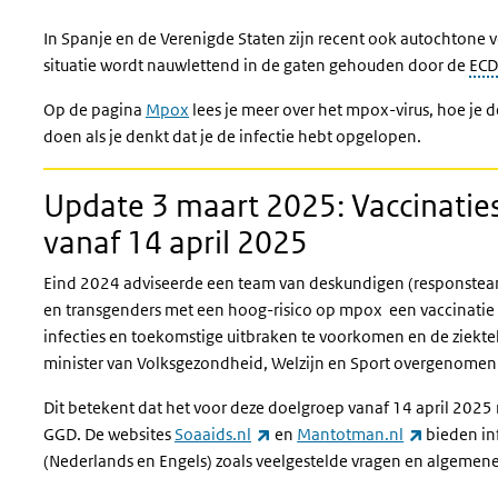
In Spanje en de Verenigde Staten zijn recent ook autochtone
situatie wordt nauwlettend in de gaten gehouden door de
ECD
Op de pagina
Mpox
lees je meer over het mpox-virus, hoe je d
doen als je denkt dat je de infectie hebt opgelopen.
Update 3 maart 2025: Vaccinatie
vanaf 14 april 2025
Eind 2024 adviseerde een team van deskundigen (responst
en transgenders met een hoog-risico op mpox een vaccinatie 
infecties en toekomstige uitbraken te voorkomen en de ziektela
minister van Volksgezondheid, Welzijn en Sport overgenomen
Dit betekent dat het voor deze doelgroep vanaf 14 april 2025 
(externe link)
(externe l
GGD. De websites
Soaaids.nl
en
Mantotman.nl
bieden in
(Nederlands en Engels) zoals veelgestelde vragen en algemene