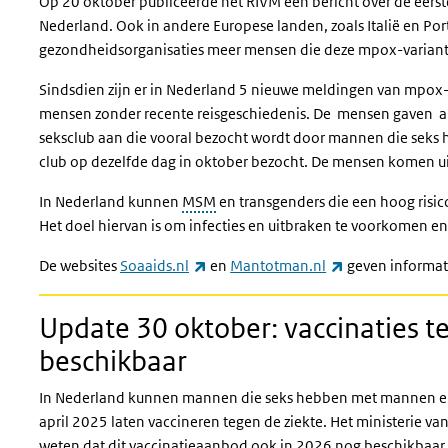
Op 20 oktober publiceerde het RIVM een bericht over de eers
Nederland. Ook in andere Europese landen, zoals Italië en Por
gezondheidsorganisaties meer mensen die deze mpox-variant 
Sindsdien zijn er in Nederland 5 nieuwe meldingen van mpox-
mensen zonder recente reisgeschiedenis. De mensen gaven al
seksclub aan die vooral bezocht wordt door mannen die se
club op dezelfde dag in oktober bezocht. De mensen komen ui
In Nederland kunnen
MSM
en transgenders die een hoog risi
Het doel hiervan is om infecties en uitbraken te voorkomen en 
(externe link)
(externe link)
De websites
Soaaids.nl
en
Mantotman.nl
geven informati
Update 30 oktober: vaccinaties 
beschikbaar
In Nederland kunnen mannen die seks hebben met mannen en 
april 2025 laten vaccineren tegen de ziekte. Het ministerie v
weten dat dit vaccinatieaanbod ook in 2026 nog beschikbaar 