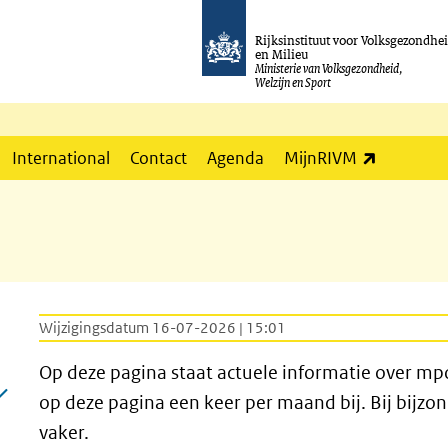
Rijksinstituut voor Volksgezondhe
en Milieu
Ministerie van Volksgezondheid,
Welzijn en Sport
(externe l
International
Contact
Agenda
MijnRIVM
Wijzigingsdatum 16-07-2026 | 15:01
Op deze pagina staat actuele informatie over mpo
op deze pagina een keer per maand bij. Bij bijzo
vaker.