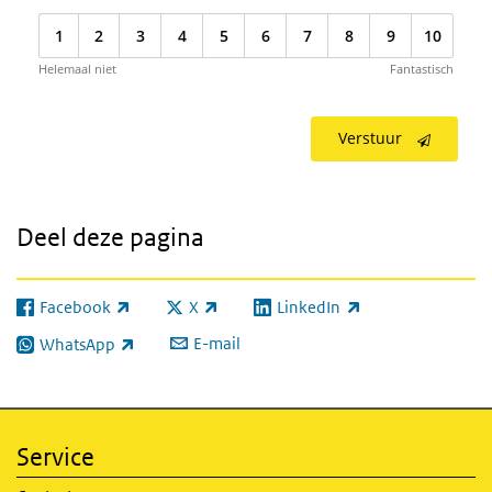
1
2
3
4
5
6
7
8
9
10
Helemaal niet
Fantastisch
Verstuur
Deel deze pagina
Facebook
X
LinkedIn
(externe link)
(externe link)
(externe link)
E-mail
WhatsApp
(externe link)
Service