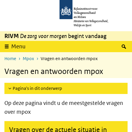
Overslaan en naar de inhoud gaan
Direct naar de hoofdnavigatie
Rijksinstituut voor
Volksgezondheid
en Milieu
Ministerie van Volksgezondheid,
Welzijn en Sport
RIVM
De zorg voor morgen
begint vandaag
Z
Menu
Home
Mpox
Vragen en antwoorden mpox
Vragen en antwoorden mpox
Pagina's in dit onderwerp
Op deze pagina vindt u de meestgestelde vragen
over mpox
Vragen over de actuele situatie in