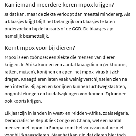
Kan iemand meerdere keren mpox krijgen?
Ja dat kan, maar de ziekte verloopt dan meestal minder erg. Als
u blaasjes krijgt blijft het belangrijk om blaasjes te laten
onderzoeken bij de huisarts of de GGD. De blaasjes zijn
namelijk besmettelijk.
Komt mpox voor bij dieren?
Mpox is een zoönose: een ziekte die mensen van dieren
krijgen. In Afrika kunnen een aantal knaagdieren (eekhoorns,
ratten, muizen), konijnen en apen het mpox-virus bij zich
dragen. Knaagdieren laten vaak weinig verschijnselen zien na
een infectie. Bij apen en konijnen kunnen luchtwegklachten,
oogontstekingen en huidafwijkingen voorkomen. Zij kunnen
ook koorts krijgen.
Elk jaar zijn in landen in West- en Midden-Afrika, zoals Nigeria,
Democratische Republiek Congo en Ghana, wel een aantal
mensen met mpox. In Europa komt het virus van nature niet
voor bij (knaag)dieren. Maar het kan zijn dat dieren hier toch