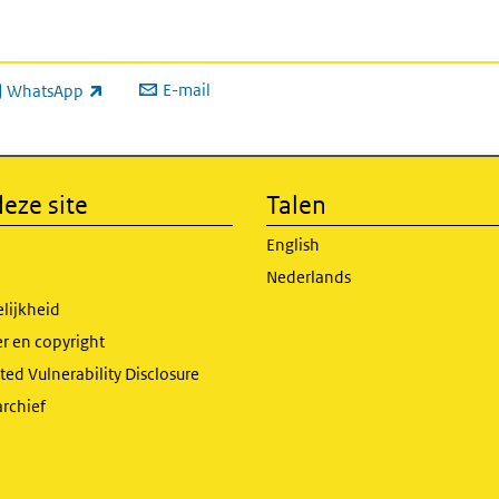
E-mail
WhatsApp
xterne link)
eze site
Talen
English
Nederlands
lijkheid
r en copyright
ed Vulnerability Disclosure
archief