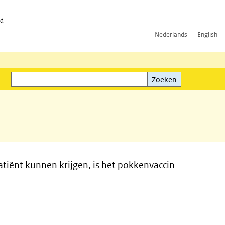
id
Nederlands
English
Zoeken
ink)
Zoeken
tiënt kunnen krijgen, is het pokkenvaccin