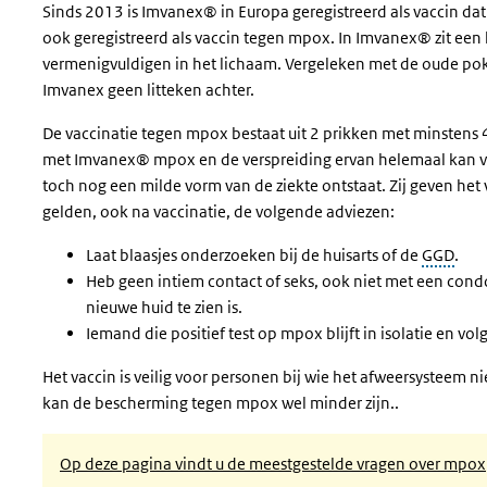
Sinds 2013 is Imvanex® in Europa geregistreerd als vaccin dat
ook geregistreerd als vaccin tegen mpox. In Imvanex® zit een l
vermenigvuldigen in het lichaam. Vergeleken met de oude pokk
Imvanex geen litteken achter.
De vaccinatie tegen mpox bestaat uit 2 prikken met minstens 4
met Imvanex® mpox en de verspreiding ervan helemaal kan v
toch nog een milde vorm van de ziekte ontstaat. Zij geven het
gelden, ook na vaccinatie, de volgende adviezen:
Laat blaasjes onderzoeken bij de huisarts of de
GGD
.
Heb geen intiem contact of seks, ook niet met een condo
nieuwe huid te zien is.
Iemand die positief test op mpox blijft in isolatie en vol
Het vaccin is veilig voor personen bij wie het afweersysteem n
kan de bescherming tegen mpox wel minder zijn..
Op deze pagina vindt u de meestgestelde vragen over mpox