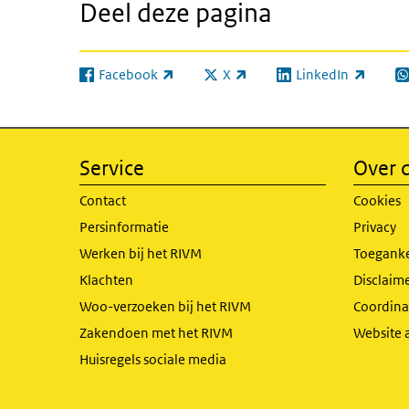
Deel deze pagina
Facebook
X
LinkedIn
(externe link)
(externe link)
(externe link)
(e
Service
Over d
Contact
Cookies
Persinformatie
Privacy
Werken bij het RIVM
Toeganke
Klachten
Disclaime
Woo-verzoeken bij het RIVM
Coordinat
Zakendoen met het RIVM
Website 
Huisregels sociale media