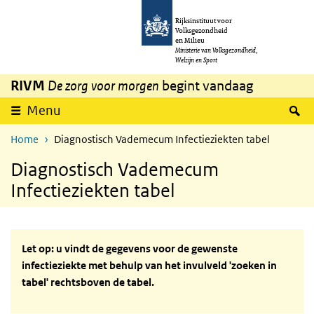
Overslaan en naar de inhoud gaan
Direct naar de hoofdnavigatie
Rijksinstituut voor
Volksgezondheid
en Milieu
Ministerie van Volksgezondheid,
Welzijn en Sport
RIVM
De zorg voor morgen
begint vandaag
Z
Menu
Home
Diagnostisch Vademecum Infectieziekten tabel
Diagnostisch Vademecum
Infectieziekten tabel
Let op: u vindt de gegevens voor de gewenste
infectieziekte met behulp van het invulveld 'zoeken in
tabel' rechtsboven de tabel.