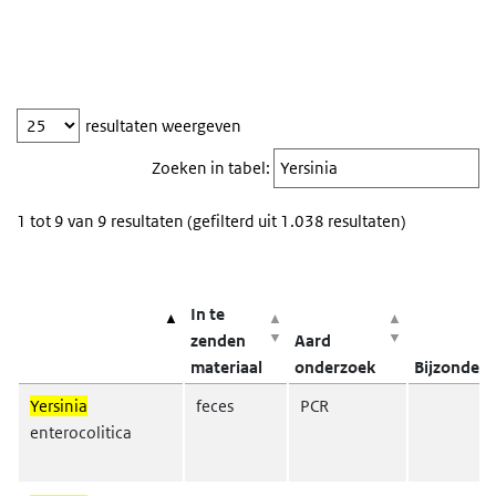
resultaten weergeven
Zoeken in tabel:
1 tot 9 van 9 resultaten (gefilterd uit 1.038 resultaten)
Kolomkoppen met knoppen zijn sorteerbaar.
In te
zenden
Aard
materiaal
onderzoek
Bijzonder
Yersinia
feces
PCR
enterocolitica