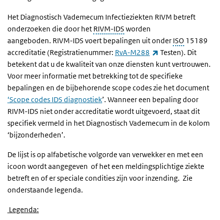
Het Diagnostisch Vademecum Infectieziekten RIVM betreft
onderzoeken die door het
RIVM-IDS
worden
aangeboden. RIVM-IDS voert bepalingen uit onder
ISO
15189
(externe link)
accreditatie (Registratienummer:
RvA-M288
Testen). Dit
betekent dat u de kwaliteit van onze diensten kunt vertrouwen.
Voor meer informatie met betrekking tot de specifieke
bepalingen en de bijbehorende scope codes zie het document
‘Scope codes IDS diagnostiek
’. Wanneer een bepaling door
RIVM-IDS niet onder accreditatie wordt uitgevoerd, staat dit
specifiek vermeld in het Diagnostisch Vademecum in de kolom
‘bijzonderheden’.
De lijst is op alfabetische volgorde van verwekker en met een
icoon wordt aangegeven of het een meldingsplichtige ziekte
betreft en of er speciale condities zijn voor inzending. Zie
onderstaande legenda.
Legenda: