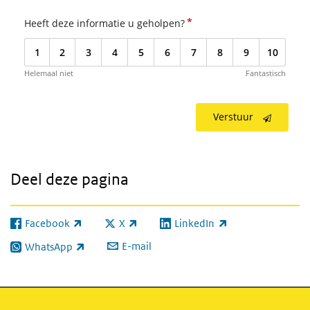
*
Heeft deze informatie u geholpen?
1
2
3
4
5
6
7
8
9
10
Helemaal niet
Fantastisch
Verstuur
Deel deze pagina
Facebook
X
LinkedIn
(externe link)
(externe link)
(externe link)
E-mail
WhatsApp
(externe link)