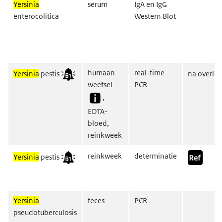
Yersinia
serum
IgA en IgG
enterocolitica
Western Blot
humaan
real-time
Yersinia
pestis
na overle
weefsel
PCR
,
EDTA-
bloed,
reinkweek
reinkweek
determinatie
Yersinia
pestis
Yersinia
feces
PCR
pseudotuberculosis