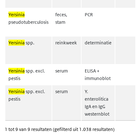
Yersinia
feces,
PCR
pseudotuberculosis
stam
Yersinia
spp.
reinkweek
determinatie
Yersinia
spp. excl.
serum
ELISA +
pestis
immunoblot
Yersinia
spp. excl.
serum
Y.
pestis
enterolitica
IgA en IgG
westernblot
1 tot 9 van 9 resultaten (gefilterd uit 1.038 resultaten)