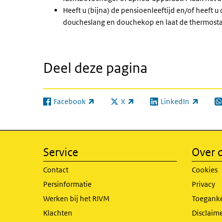
Heeft u (bijna) de pensioenleeftijd en/of heeft u
doucheslang en douchekop en laat de thermosta
Deel deze pagina
Facebook
X
LinkedIn
(externe link)
(externe link)
(externe link)
(e
Service
Over d
Contact
Cookies
Persinformatie
Privacy
Werken bij het RIVM
Toeganke
Klachten
Disclaime