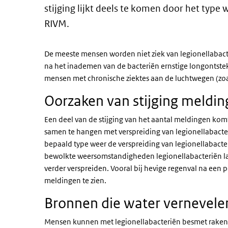
stijging lijkt deels te komen door het type w
RIVM.
De meeste mensen worden niet ziek van legionellabac
na het inademen van de bacteriën ernstige longontstek
mensen met chronische ziektes aan de luchtwegen (zo
Oorzaken van stijging meldi
Een deel van de stijging van het aantal meldingen komt 
samen te hangen met verspreiding van legionellabacter
bepaald type weer de verspreiding van legionellabacter
bewolkte weersomstandigheden legionellabacteriën la
verder verspreiden. Vooral bij hevige regenval na een
meldingen te zien.
Bronnen die water vernevel
Mensen kunnen met legionellabacteriën besmet raken al