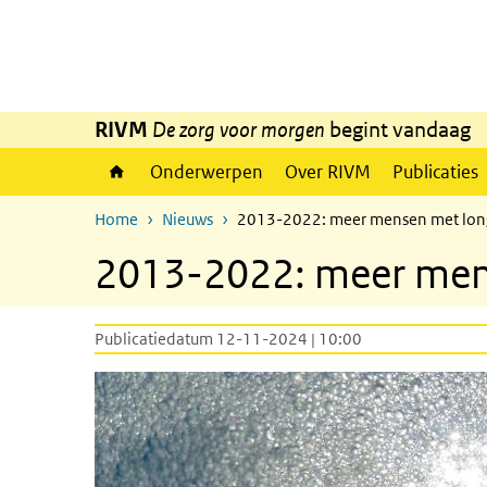
Overslaan en naar de inhoud gaan
Direct naar de hoofdnavigatie
RIVM
De zorg voor morgen
begint vandaag
Onderwerpen
Over RIVM
Publicaties
Home
Nieuws
2013-2022: meer mensen met longo
2013-2022: meer mens
Publicatiedatum 12-11-2024 | 10:00