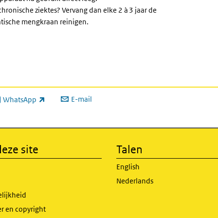
 chronische ziektes? Vervang dan elke 2 à 3 jaar de
tische mengkraan reinigen.
E-mail
WhatsApp
xterne link)
eze site
Talen
English
Nederlands
lijkheid
r en copyright