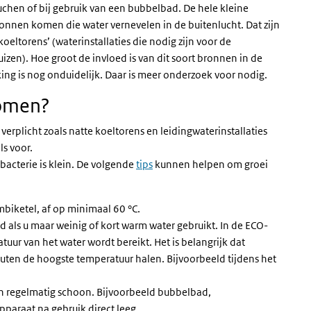
uchen of bij gebruik van een bubbelbad. De hele kleine
onnen komen die water vernevelen in de buitenlucht. Dat zijn
koeltorens’ (waterinstallaties die nodig zijn voor de
zen). Hoe groot de invloed is van dit soort bronnen in de
ing is nog onduidelijk. Daar is meer onderzoek voor nodig.
komen?
 verplicht zoals natte koeltorens en leidingwaterinstallaties
ls voor.
bacterie is klein. De volgende
tips
kunnen helpen om groei
mbiketel, af op minimaal 60 °C.
d als u maar weinig of kort warm water gebruikt. In de ECO-
uur van het water wordt bereikt. Het is belangrijk dat
ten de hoogste temperatuur halen. Bijvoorbeeld tijdens het
n regelmatig schoon. Bijvoorbeeld bubbelbad,
pparaat na gebruik direct leeg.