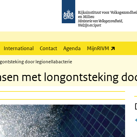
Rijksinstituut voor Volksgezondhe
en Milieu
Ministerie van Volksgezondheid,
Welzijn en Sport
(externe l
International
Contact
Agenda
MijnRIVM
ntsteking door legionellabacterie
en met longontsteking door