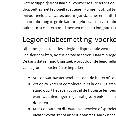
waterdruppeltjes ontstaan bijvoorbeeld tijdens het do
druppeltjes met legionellabacteriën kunnen ook uit br
bijvoorbeeld afvalwaterzuiveringsinstallaties en ‘natte 
airconditioning in grote kantoorgebouwen en ziekenhui
buitenlucht op het aantal mensen met een longontstek
Legionellabesmetting voor
Bij sommige installaties is legionellapreventie wettelijk
van ziekenhuizen, hotels en zwembaden. Daar zijn rege
De kans dat iemand thuis ziek wordt door de legionella
van legionellabacteriën te beperken:
Stel de warmwaterbereider, zoals de boiler of co
Zet de cv-ketel of combiketel niet in de ECO-stan
stand duurt het even voordat de hoogste temperat
warmwaterleidingen regelmatig voor enkele minu
douchen.
Maak apparaten die water vernevelen of sproeie
luchtbevochtiger of apneu-apparaat. Maak het a