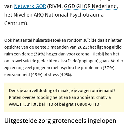
van
Netwerk GOR
(RIVM,
GGD GHOR Nederland
,
het Nivel en ARQ Nationaal Psychotrauma
Centrum).
Ook het aantal huisartsbezoeken rondom suïcide daalt niet ten
opzichte van de eerste 3 maanden van 2022; het ligt nog altijd
ruim een derde (39%) hoger dan voor corona. Hierbij kan het
om zowel suïcide gedachten als suïcide(pogingen) gaan. Verder
zijn er nog veel jongeren met psychische problemen (37%),
eenzaamheid (49%) of stress (49%).
Denk je aan zelfdoding of maak je je zorgen om iemand?
Praten over zelfdoding helpt en kan anoniem: chat via
(externe link)
www.113.nl
, bel 113 of bel gratis 0800-0113.
Uitgestelde zorg grotendeels ingelopen