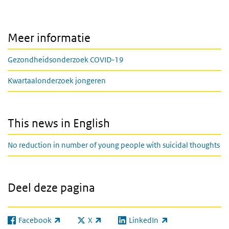
Meer informatie
Gezondheidsonderzoek COVID-19
Kwartaalonderzoek jongeren
This news in English
No reduction in number of young people with suicidal thoughts
Deel deze pagina
Facebook
X
LinkedIn
(externe link)
(externe link)
(externe link)