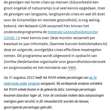
de gevolgen van korte crises op mensen (bijvoorbeeld een
groot ongeluk of natuurramp) is al veel kennis opgedaan. Over
de gevolgen van langzame, langlopende crises en wat dit doet
voor de lichamelijke en mentale gezondheid, is nog weinig
bekend. Het Netwerk GOR verzamelt hier binnen het
onderzoeksprogramma de
Integrale Gezondheidsmonitor
COVID-19
meer kennis over. Deze monitor verzamelt per
kwartaal en jaar informatie. Daarmee kunnen beleidsmakers bij
deze en volgende, soortgelijke crises effectieve maatregelen
nemen. Dit programma wordt uitgevoerd in opdracht van
ZonMw (Nederlandse organisatie voor gezondheidsonderzoek
en zorginnovatie) en het ministerie van
VWS
.
Op 31 augustus 2022 heeft het RIVM enkele percentages van
de 3e
meetronde onder jongeren
aangepast. Bij verdiepende analyses ontdekte
het RIVM enkele fouten in de geleverde data. Sommige percentages
kwamen daardoor lager uit. Voor de conclusies maken deze aanpassingen
overigens geen verschil. In dit nieuwsbericht worden de nieuwe,
gecorrigeerde percentages gebruikt.