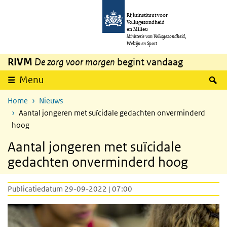
Overslaan en naar de inhoud gaan
Direct naar de hoofdnavigatie
Rijksinstituut voor
Volksgezondheid
en Milieu
Ministerie van Volksgezondheid,
Welzijn en Sport
RIVM
De zorg voor morgen
begint vandaag
Z
Menu
Home
Nieuws
Aantal jongeren met suïcidale gedachten onverminderd
hoog
Aantal jongeren met suïcidale
gedachten onverminderd hoog
Publicatiedatum 29-09-2022 | 07:00