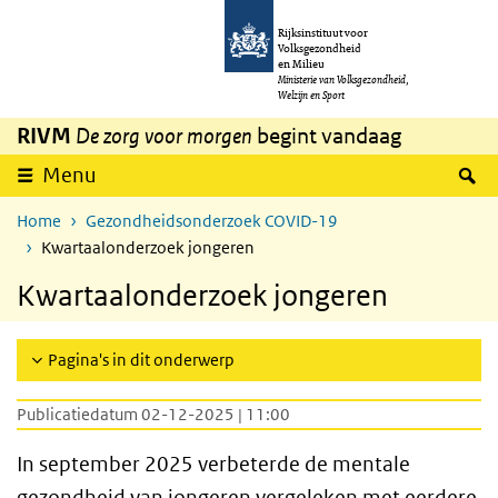
Overslaan en naar de inhoud gaan
Direct naar de hoofdnavigatie
Rijksinstituut voor
Volksgezondheid
en Milieu
Ministerie van Volksgezondheid,
Welzijn en Sport
RIVM
De zorg voor morgen
begint vandaag
Z
Menu
Home
Gezondheidsonderzoek COVID-19
Kwartaalonderzoek jongeren
Kwartaalonderzoek jongeren
Pagina's in dit onderwerp
Publicatiedatum 02-12-2025 | 11:00
In september 2025 verbeterde de mentale
gezondheid van jongeren vergeleken met eerdere