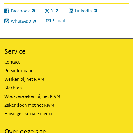
Facebook
X
LinkedIn
(externe link)
(externe link)
(externe link)
E-mail
WhatsApp
(externe link)
Service
Contact
Persinformatie
Werken bij het RIVM
Klachten
Woo-verzoeken bij het RIVM
Zakendoen met het RIVM
Huisregels sociale media
Over deze site