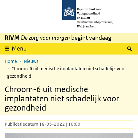
Overslaan en naar de inhoud gaan
Direct naar de hoofdnavigatie
Rijksinstituut voor
Volksgezondheid
en Milieu
Ministerie van Volksgezondheid,
Welzijn en Sport
RIVM
De zorg voor morgen
begint vandaag
Z
Menu
Home
Nieuws
Chroom-6 uit medische implantaten niet schadelijk voor
gezondheid
Chroom-6 uit medische
implantaten niet schadelijk voor
gezondheid
Publicatiedatum 18-05-2022 | 10:00