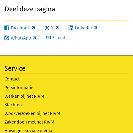
Deel deze pagina
Facebook
X
LinkedIn
(externe link)
(externe link)
(externe link)
E-mail
WhatsApp
(externe link)
Service
Contact
Persinformatie
Werken bij het RIVM
Klachten
Woo-verzoeken bij het RIVM
Zakendoen met het RIVM
Huisregels sociale media