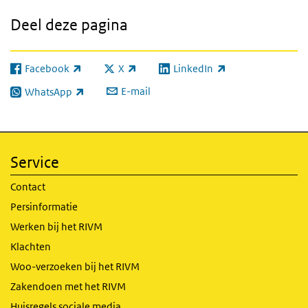
Deel deze pagina
Facebook
X
LinkedIn
(externe link)
(externe link)
(externe link)
E-mail
WhatsApp
(externe link)
Service
Contact
Persinformatie
Werken bij het RIVM
Klachten
Woo-verzoeken bij het RIVM
Zakendoen met het RIVM
Huisregels sociale media