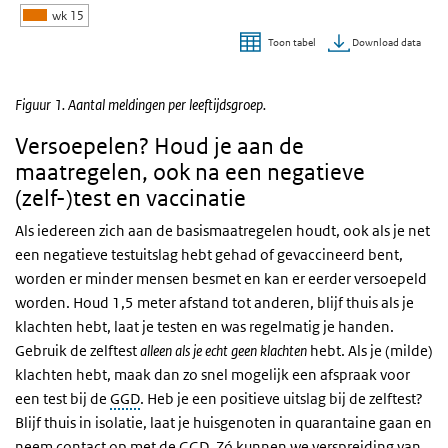
wk 15
Download data
Toon tabel
Einde van interactieve grafiek.
Figuur 1. Aantal meldingen per leeftijdsgroep.
Versoepelen? Houd je aan de
maatregelen, ook na een negatieve
(zelf-)test en vaccinatie
Als iedereen zich aan de basismaatregelen houdt, ook als je net
een negatieve testuitslag hebt gehad of gevaccineerd bent,
worden er minder mensen besmet en kan er eerder versoepeld
worden. Houd 1,5 meter afstand tot anderen, blijf thuis als je
klachten hebt, laat je testen en was regelmatig je handen.
Gebruik de zelftest
alleen als je echt geen klachten
hebt. Als je (milde)
klachten hebt, maak dan zo snel mogelijk een afspraak voor
een test bij de
GGD
. Heb je een positieve uitslag bij de zelftest?
Blijf thuis in isolatie, laat je huisgenoten in quarantaine gaan en
neem contact op met de GGD. Zó kunnen we verspreiding van