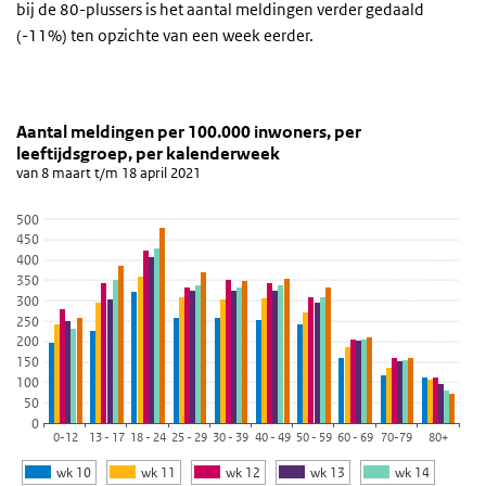
bij de 80-plussers is het aantal meldingen verder gedaald
(-11%) ten opzichte van een week eerder.
Aantal meldingen per 100.000 inwoners, per leefti
Grafiek 20 april 2021
Sla de grafiek 'Aantal meldingen per 100.000 inwoners, per leefti
Aantal meldingen per 100.000 inwoners, per
leeftijdsgroep, per kalenderweek
Staaf grafiek met 6 reeksen.
van 8 maart t/m 18 april 2021
van 8 maart t/m 18 april 2021
Bekijk als data tabel.
500
450
De grafiek heeft 1 X-as die categories weergeeft.
400
De grafiek heeft 1 Y-as die values weergeeft.
350
300
250
200
150
100
50
0
0-12
13 - 17
18 - 24
25 - 29
30 - 39
40 - 49
50 - 59
60 - 69
70-79
80+
wk 10
wk 11
wk 12
wk 13
wk 14