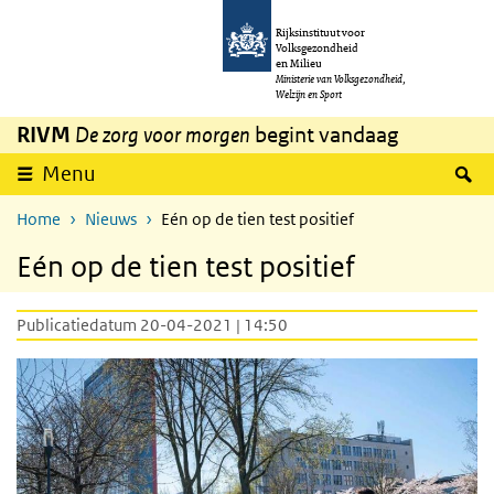
Overslaan en naar de inhoud gaan
Direct naar de hoofdnavigatie
Rijksinstituut voor
Volksgezondheid
en Milieu
Ministerie van Volksgezondheid,
Welzijn en Sport
RIVM
De zorg voor morgen
begint vandaag
Z
Menu
Home
Nieuws
Eén op de tien test positief
Eén op de tien test positief
Publicatiedatum 20-04-2021 | 14:50