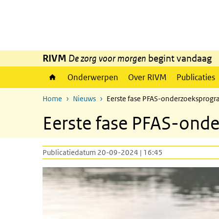
Overslaan en naar de inhoud gaan
Direct naar de hoofdnavigatie
RIVM
De zorg voor morgen
begint vandaag
Onderwerpen
Over RIVM
Publicaties
Home
Nieuws
Eerste fase PFAS-onderzoeksprog
Eerste fase PFAS-on
Publicatiedatum 20-09-2024 | 16:45