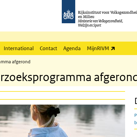
Rijksinstituut voor Volksgezondhe
en Milieu
Ministerie van Volksgezondheid,
Welzijn en Sport
(externe l
International
Contact
Agenda
MijnRIVM
ramma afgerond
derzoeksprogramma afgeron
P
b