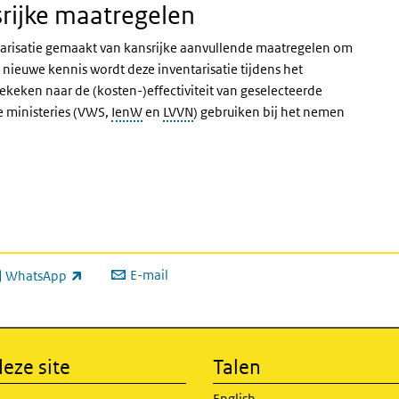
srijke maatregelen
entarisatie gemaakt van kansrijke aanvullende maatregelen om
 nieuwe kennis wordt deze inventarisatie tijdens het
eken naar de (kosten-)effectiviteit van geselecteerde
 ministeries (VWS,
IenW
en
LVVN
) gebruiken bij het nemen
E-mail
WhatsApp
xterne link)
eze site
Talen
English