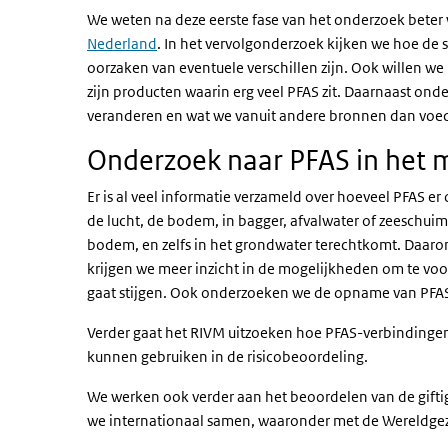
We weten na deze eerste fase van het onderzoek beter 
Nederland
. In het vervolgonderzoek kijken we hoe de s
oorzaken van eventuele verschillen zijn. Ook willen w
zijn producten waarin erg veel PFAS zit. Daarnaast ond
veranderen en wat we vanuit andere bronnen dan voed
Onderzoek naar PFAS in het 
Er is al veel informatie verzameld over hoeveel PFAS er 
de lucht, de bodem, in bagger, afvalwater of zeeschuim
bodem, en zelfs in het grondwater terechtkomt. Daar
krijgen we meer inzicht in de mogelijkheden om te voo
gaat stijgen. Ook onderzoeken we de opname van PFA
Verder gaat het RIVM uitzoeken hoe PFAS-verbindingen
kunnen gebruiken in de risicobeoordeling.
We werken ook verder aan het beoordelen van de gifti
we internationaal samen, waaronder met de Wereldg