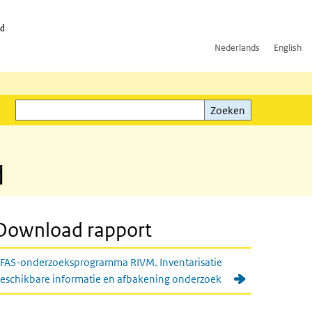
id
Nederlands
English
Zoeken
ink)
Zoeken
d
Download rapport
FAS-onderzoeksprogramma RIVM. Inventarisatie
eschikbare informatie en afbakening onderzoek