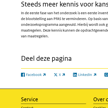
Steeds meer kennis voor kan
In de eerste fase van het onderzoek is een eerste inv
de blootstelling aan PFAS te verminderen. Op basis van
onderzoeksprogramma aangevuld. Hierbij wordt ook gek
maatregelen. Deze kennis kunnen de opdrachtgevende
van maatregelen.
Deel deze pagina
Facebook
X
LinkedIn
(externe link)
(externe link)
(externe link)
(e
Service
Over d
Contact
Cookies