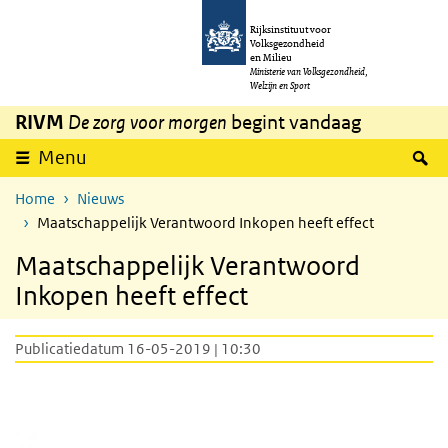
Overslaan en naar de inhoud gaan
Direct naar de hoofdnavigatie
Rijksinstituut voor
Volksgezondheid
en Milieu
Ministerie van Volksgezondheid,
Welzijn en Sport
RIVM
De zorg voor morgen
begint vandaag
Z
Menu
Home
Nieuws
Maatschappelijk Verantwoord Inkopen heeft effect
Maatschappelijk Verantwoord
Inkopen heeft effect
Publicatiedatum 16-05-2019 | 10:30