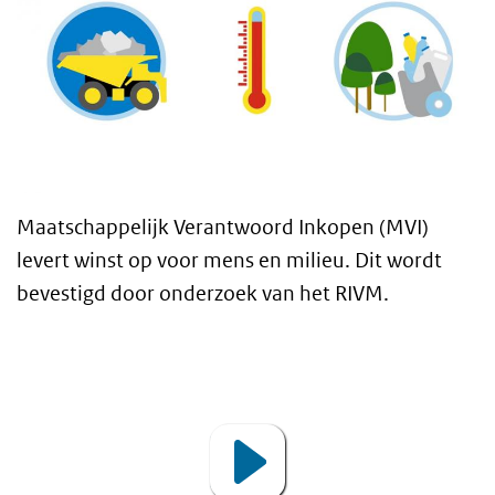
Maatschappelijk Verantwoord Inkopen (MVI)
levert winst op voor mens en milieu. Dit wordt
bevestigd door onderzoek van het RIVM.
De kracht van Maatschappelijk Verantwoor
Video
Player