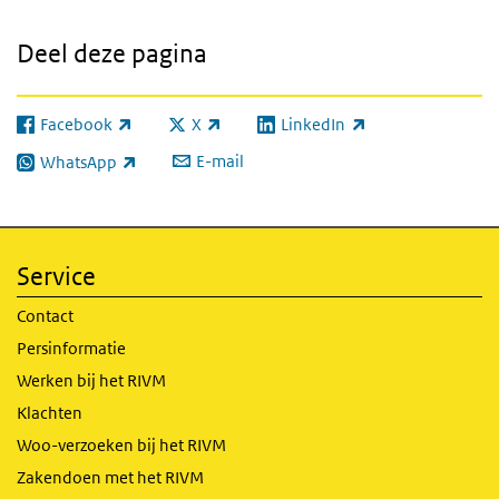
Deel deze pagina
Facebook
X
LinkedIn
(externe link)
(externe link)
(externe link)
E-mail
WhatsApp
(externe link)
Service
Contact
Persinformatie
Werken bij het RIVM
Klachten
Woo-verzoeken bij het RIVM
Zakendoen met het RIVM