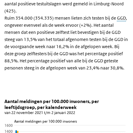
aantal positieve testuitslagen werd gemeld in Limburg-Noord
(425).
Ruim 354.000 (354.335) mensen lieten zich testen bij de
GGD
,
ongeveer evenveel als de week ervoor (+2%). Het aantal
mensen dat een positieve zelftest liet bevestigen bij de GGD
steeg van 13,5% van het totaal afgenomen testen bij de GGD in
de voorgaande week naar 16,2% in de afgelopen week. Bij
deze groep zelftesters bij de GGD was het percentage positief
88,5%. Het percentage positief van alle bij de GGD geteste
personen steeg in de afgelopen week van 23,4% naar 30,8%.
Aantal meldingen per 100.000 inwoners, per leefti
Meldingen per leeftijdsgroep
Sla de grafiek 'Aantal meldingen per 100.000 inwoners, per leefti
Aantal meldingen per 100.000 inwoners, per
leeftijdsgroep, per kalenderweek
Staaf grafiek met 6 reeksen.
van 22 november 2021 t/m 2 januari 2022
van 22 november 2021 t/m 2 januari 2022
Aantal meldingen per 100.000 inwoners
Bekijk als data tabel.
1600
1400
De grafiek heeft 1 X-as die Leeftijdsgroep weergeeft.