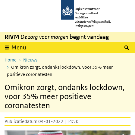
Overslaan en naar de inhoud gaan
Direct naar de hoofdnavigatie
Rijksinstituut voor
Volksgezondheid
en Milieu
Ministerie van Volksgezondheid,
Welzijn en Sport
RIVM
De zorg voor morgen
begint vandaag
Z
Menu
Home
Nieuws
Omikron zorgt, ondanks lockdown, voor 35% meer
positieve coronatesten
Omikron zorgt, ondanks lockdown,
voor 35% meer positieve
coronatesten
Publicatiedatum 04-01-2022 | 14:50