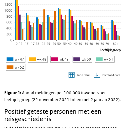
1200
De grafiek heeft 1 Y-as die Aantal meldingen per 100.000 inwone
1000
800
600
400
200
0
0-12
13 - 17
18 - 24
25 - 29
30 - 39
40 - 49
50 - 59
60 - 69
70-79
80+
Leeftijdsgroep
wk 47
wk 48
wk 49
wk 50
wk 51
wk 52
Download data
Toon tabel
Einde van interactieve grafiek.
Figuur 1:
Aantal meldingen per 100.000 inwoners per
leeftijdsgroep (22 november 2021 tot en met 2 januari 2022).
Positief geteste personen met een
reisgeschiedenis