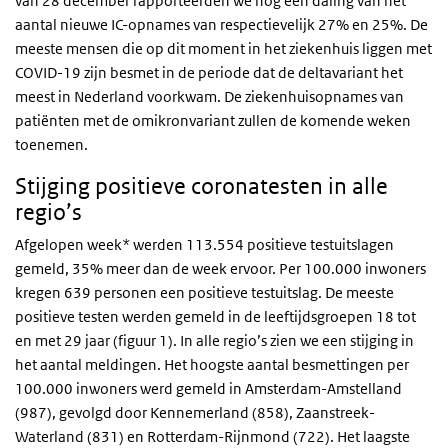
van 28 december rapporteerden we nog een daling van het
aantal nieuwe IC-opnames van respectievelijk 27% en 25%. De
meeste mensen die op dit moment in het ziekenhuis liggen met
COVID-19 zijn besmet in de periode dat de deltavariant het
meest in Nederland voorkwam. De ziekenhuisopnames van
patiënten met de omikronvariant zullen de komende weken
toenemen.
Stijging positieve coronatesten in alle
regio’s
Afgelopen week* werden 113.554 positieve testuitslagen
gemeld, 35% meer dan de week ervoor. Per 100.000 inwoners
kregen 639 personen een positieve testuitslag. De meeste
positieve testen werden gemeld in de leeftijdsgroepen 18 tot
en met 29 jaar (figuur 1). In alle regio’s zien we een stijging in
het aantal meldingen. Het hoogste aantal besmettingen per
100.000 inwoners werd gemeld in Amsterdam-Amstelland
(987), gevolgd door Kennemerland (858), Zaanstreek-
Waterland (831) en Rotterdam-Rijnmond (722). Het laagste