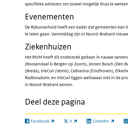
specifieke adviezen om zoveel mogelijk thuis te werke
Evenementen
De Rijksoverheid heeft een kader dat gemeenten kan h
te laten gaan. Vanmiddag zijn in Noord-Brabant nie
Ziekenhuizen
Het RIVM heeft dit onderzoek gedaan in nauwe samenwe
(Roosendaal & Bergen op Zoom), Jeroen Bosch (Den B
(Breda), VieCuri (Venlo), Catharina (Eindhoven), Elkerl
Radboudumc en VieCuri liggen weliswaar niet in de p
in Noord-Brabant wonen.
Deel deze pagina
Facebook
X
LinkedIn
(externe link)
(externe link)
(externe link)
(e