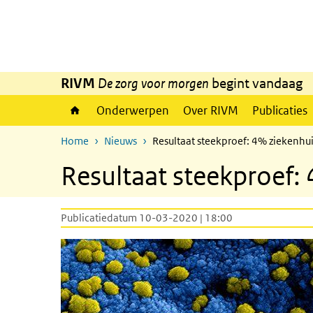
Overslaan en naar de inhoud gaan
Direct naar de hoofdnavigatie
RIVM
De zorg voor morgen
begint vandaag
Onderwerpen
Over RIVM
Publicaties
Home
Nieuws
Resultaat steekproef: 4% ziekenhu
Resultaat steekproef:
Publicatiedatum 10-03-2020 | 18:00