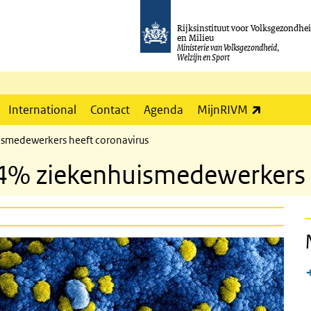
Rijksinstituut voor Volksgezondhe
en Milieu
Ministerie van Volksgezondheid,
Welzijn en Sport
(externe l
International
Contact
Agenda
MijnRIVM
ismedewerkers heeft coronavirus
 4% ziekenhuismedewerkers 