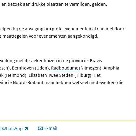
n en bezoek aan drukke plaatsen te vermijden, gelden.
elpen bij de afweging om grote evenementen al dan niet door
uwe maatregelen voor evenementen aangekondigd.
rking met de ziekenhuizen in de provincie: Bravis
osch), Bernhoven (Uden),
Radboudumc
(Nijmegen), Amphia
iek (Helmond), Elizabeth Twee Steden (Tilburg). Het
rovincie Noord-Brabant maar hebben wel veel medewerkers die
E-mail
WhatsApp
xterne link)