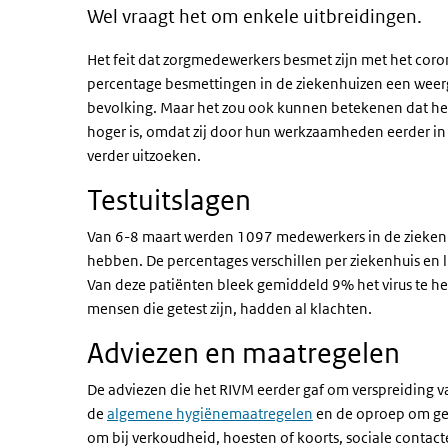
Wel vraagt het om enkele uitbreidingen.
Het feit dat zorgmedewerkers besmet zijn met het coro
percentage besmettingen in de ziekenhuizen een weerg
bevolking. Maar het zou ook kunnen betekenen dat h
hoger is, omdat zij door hun werkzaamheden eerder in
verder uitzoeken.
Testuitslagen
Van 6-8 maart werden 1097 medewerkers in de ziekenhu
hebben. De percentages verschillen per ziekenhuis en 
Van deze patiënten bleek gemiddeld 9% het virus te heb
mensen die getest zijn, hadden al klachten.
Adviezen en maatregelen
De adviezen die het RIVM eerder gaf om verspreiding va
de
algemene hygiënemaatregelen
en de oproep om gee
om bij
verkoudheid, hoesten of koorts, sociale contact