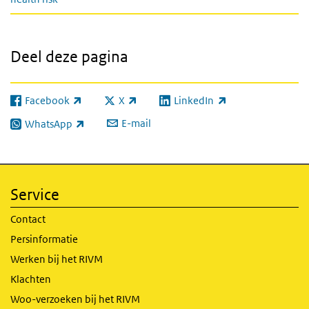
Deel deze pagina
Facebook
X
LinkedIn
(externe link)
(externe link)
(externe link)
E-mail
WhatsApp
(externe link)
Service
Contact
Persinformatie
Werken bij het RIVM
Klachten
Woo-verzoeken bij het RIVM