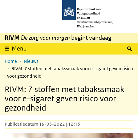
Overslaan en naar de inhoud gaan
Direct naar de hoofdnavigatie
Rijksinstituut voor
Volksgezondheid
en Milieu
Ministerie van Volksgezondheid,
Welzijn en Sport
RIVM
De zorg voor morgen
begint vandaag
Z
Menu
Home
Nieuws
RIVM: 7 stoffen met tabakssmaak voor e-sigaret geven risico
voor gezondheid
RIVM: 7 stoffen met tabakssmaak
voor e-sigaret geven risico voor
gezondheid
Publicatiedatum 19-05-2022 | 12:15