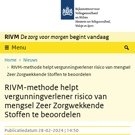
Overslaan en naar de inhoud gaan
Direct naar de hoofdnavigatie
Rijksinstituut voor
Volksgezondheid
en Milieu
Ministerie van Volksgezondheid,
Welzijn en Sport
RIVM
De zorg voor morgen
begint vandaag
Z
Menu
Home
Nieuws
RIVM-methode helpt vergunningverlener risico van mengsel
Zeer Zorgwekkende Stoffen te beoordelen
RIVM-methode helpt
vergunningverlener risico van
mengsel Zeer Zorgwekkende
Stoffen te beoordelen
Publicatiedatum 28-02-2024 | 14:50