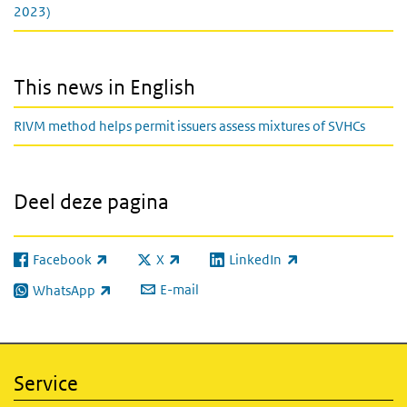
2023)
This news in English
RIVM method helps permit issuers assess mixtures of SVHCs
Deel deze pagina
Facebook
X
LinkedIn
(externe link)
(externe link)
(externe link)
E-mail
WhatsApp
(externe link)
Service