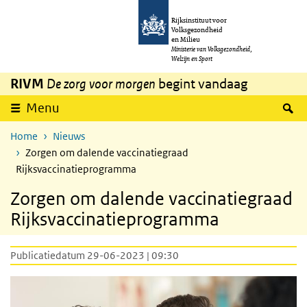
Overslaan en naar de inhoud gaan
Direct naar de hoofdnavigatie
Rijksinstituut voor
Volksgezondheid
en Milieu
Ministerie van Volksgezondheid,
Welzijn en Sport
RIVM
De zorg voor morgen
begint vandaag
Z
Menu
Home
Nieuws
Zorgen om dalende vaccinatiegraad
Rijksvaccinatieprogramma
Zorgen om dalende vaccinatiegraad
Rijksvaccinatieprogramma
Publicatiedatum 29-06-2023 | 09:30