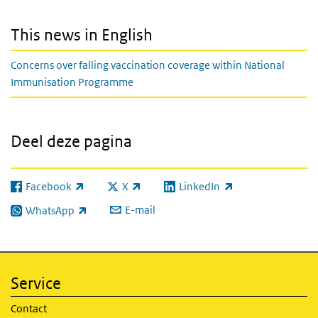
This news in English
Concerns over falling vaccination coverage within National
Immunisation Programme
Deel deze pagina
Facebook
X
LinkedIn
(externe link)
(externe link)
(externe link)
E-mail
WhatsApp
(externe link)
Service
Contact