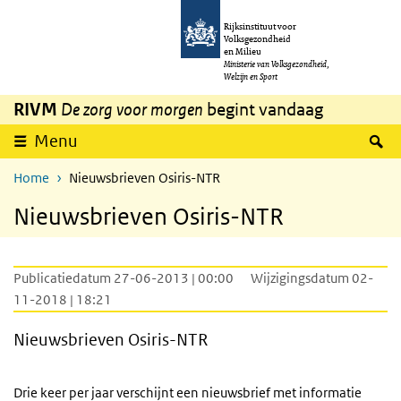
Overslaan en naar de inhoud gaan
Direct naar de hoofdnavigatie
Rijksinstituut voor
Volksgezondheid
en Milieu
Ministerie van Volksgezondheid,
Welzijn en Sport
RIVM
De zorg voor morgen
begint vandaag
Z
Menu
Home
Nieuwsbrieven Osiris-NTR
Nieuwsbrieven Osiris-NTR
Publicatiedatum 27-06-2013 | 00:00
Wijzigingsdatum 02-
11-2018 | 18:21
Nieuwsbrieven Osiris-NTR
Drie keer per jaar verschijnt een nieuwsbrief met informatie