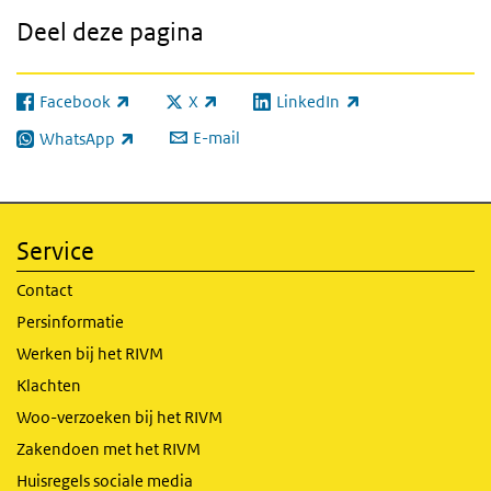
Deel deze pagina
Facebook
X
LinkedIn
(externe link)
(externe link)
(externe link)
E-mail
WhatsApp
(externe link)
Service
Contact
Persinformatie
Werken bij het RIVM
Klachten
Woo-verzoeken bij het RIVM
Zakendoen met het RIVM
Huisregels sociale media