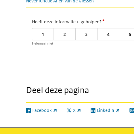
Nevenfunctie Arjen van de Giessen
*
Heeft deze informatie u geholpen?
1
2
3
4
5
Helemaal niet
Deel deze pagina
Facebook
X
LinkedIn
(externe link)
(externe link)
(externe link)
(e