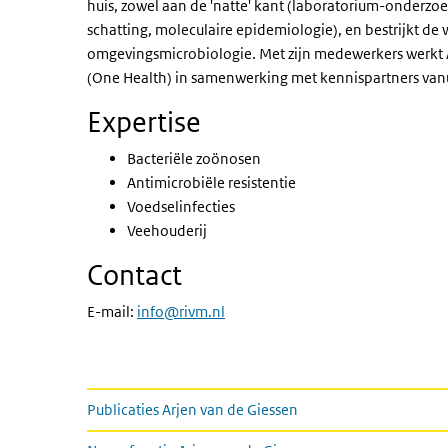
huis, zowel aan de 'natte' kant (laboratorium-onderzoek
schatting, moleculaire epidemiologie), en bestrijkt d
omgevingsmicrobiologie. Met zijn medewerkers werkt
(
One Health
) in samenwerking met kennispartners va
Expertise
Bacteriële zoönosen
Antimicrobiële resistentie
Voedselinfecties
Veehouderij
Contact
E-mail:
info@rivm.nl
Meer informatie
Publicaties Arjen van de Giessen