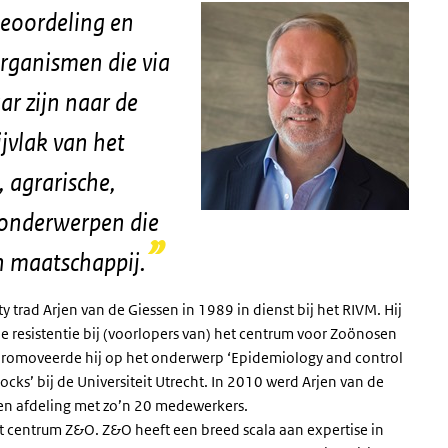
beoordeling en
rganismen die via
ar zijn naar de
jvlak van het
 agrarische,
 onderwerpen die
en maatschappij.
ty
trad Arjen van de Giessen in 1989 in dienst bij het RIVM.
Hij
e resistentie bij (voorlopers van) het centrum voor Zoönosen
 promoveerde hij op het onderwerp
‘Epidemiology and control
flocks
’ bij de Universiteit Utrecht. In 2010 werd Arjen van de
een afdeling met zo’n 20 medewerkers.
et centrum
Z&O
.
Z&O
heeft een breed scala aan expertise in