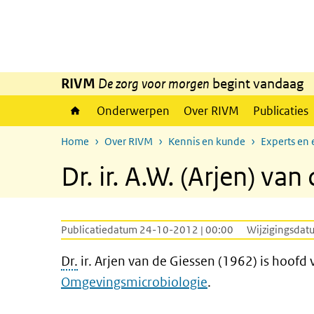
Overslaan en naar de inhoud gaan
Direct naar de hoofdnavigatie
RIVM
De zorg voor morgen
begint vandaag
Onderwerpen
Over RIVM
Publicaties
Home
Over RIVM
Kennis en kunde
Experts en 
Dr. ir. A.W. (Arjen) van
Publicatiedatum 24-10-2012 | 00:00
Wijzigingsdat
Dr.
ir. Arjen van de Giessen (1962) is hoofd
Omgevingsmicrobiologie
.