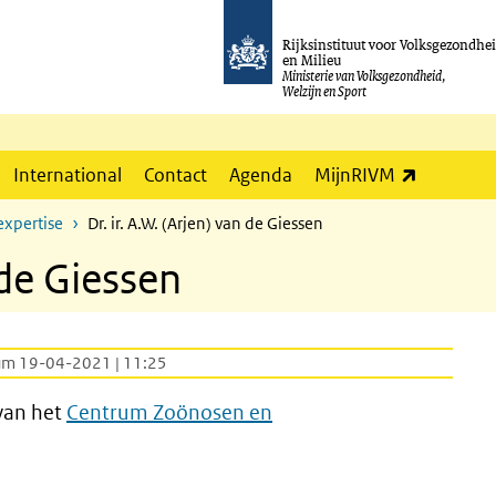
Rijksinstituut voor Volksgezondhe
en Milieu
Ministerie van Volksgezondheid,
Welzijn en Sport
(externe l
International
Contact
Agenda
MijnRIVM
expertise
Dr. ir. A.W. (Arjen) van de Giessen
 de Giessen
um 19-04-2021 | 11:25
 van het
Centrum Zoönosen en