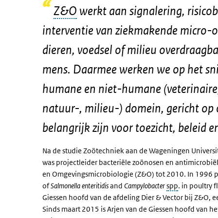
Z&O
werkt aan signalering, risico
interventie van ziekmakende micro-o
dieren, voedsel of milieu overdraagba
mens. Daarmee werken we op het sni
humane en niet-humane (veterinaire,
natuur-, milieu-) domein, gericht op
belangrijk zijn voor toezicht, beleid 
Na de studie Zoötechniek aan de Wageningen
Universi
was projectleider bacteriële zoönosen en antimicrobiël
en Omgevingsmicrobiologie (
Z&O
) tot 2010. In 1996
of
Salmonella enteritidis
and
Campylobacter
spp
. in poultry 
Giessen hoofd van de afdeling Dier & Vector bij
Z&O
, 
Sinds maart 2015 is Arjen van de Giessen hoofd van h