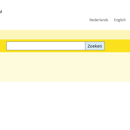
id
Nederlands
English
Zoeken
ink)
Zoeken