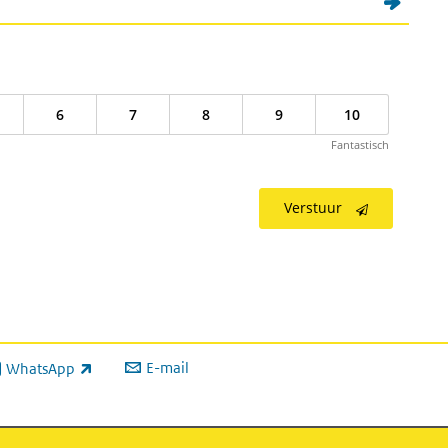
6
7
8
9
10
Fantastisch
Verstuur
E-mail
WhatsApp
xterne link)