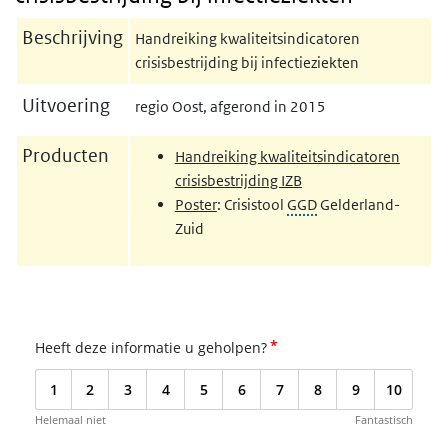
Beschrijving
Handreiking kwaliteitsindicatoren
crisisbestrijding bij infectieziekten
Uitvoering
regio Oost, afgerond in 2015
Producten
Handreiking kwaliteitsindicatoren
crisisbestrijding IZB
Poster
: Crisistool
GGD
Gelderland-
Zuid
*
Heeft deze informatie u geholpen?
1
2
3
4
5
6
7
8
9
10
Helemaal niet
Fantastisch