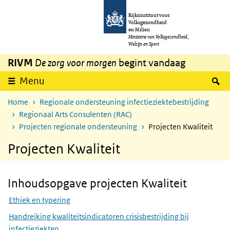
Overslaan en naar de inhoud gaan
Direct naar de hoofdnavigatie
Rijksinstituut voor
Volksgezondheid
en Milieu
Ministerie van Volksgezondheid,
Welzijn en Sport
RIVM
De zorg voor morgen
begint vandaag
Z
Menu
Home
Regionale ondersteuning infectieziektebestrijding
Regionaal Arts Consulenten (RAC)
Projecten regionale ondersteuning
Projecten Kwaliteit
Projecten Kwaliteit
Inhoudsopgave projecten Kwaliteit
Skip Inhoudsopgave projecten Kwaliteit
Ethiek en typering
Handreiking kwaliteitsindicatoren crisisbestrijding bij
infectieziekten