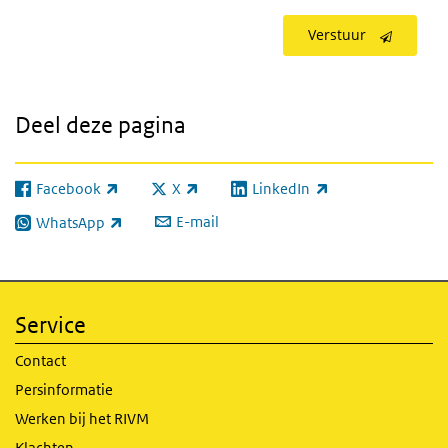
Verstuur
Deel deze pagina
Facebook
X
LinkedIn
(externe link)
(externe link)
(externe link)
E-mail
WhatsApp
(externe link)
Service
Contact
Persinformatie
Werken bij het RIVM
Klachten