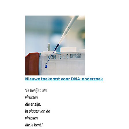
Nieuwe toekomst voor DNA-onderzoek
'Je bekijkt alle
virussen
die er zijn,
in plaats van de
virussen
die je kent.'