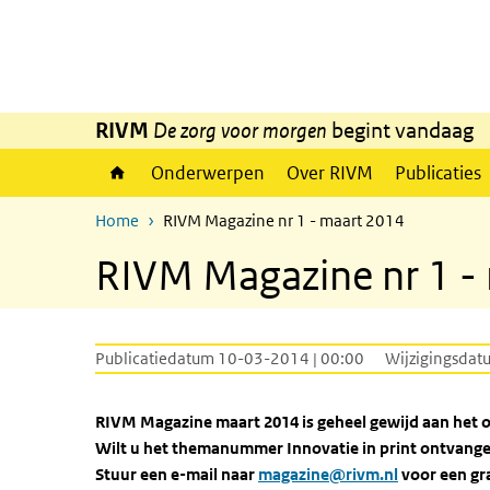
Overslaan en naar de inhoud gaan
Direct naar de hoofdnavigatie
RIVM
De zorg voor morgen
begint vandaag
Onderwerpen
Over RIVM
Publicaties
Home
RIVM Magazine nr 1 - maart 2014
RIVM Magazine nr 1 -
Publicatiedatum 10-03-2014 | 00:00
Wijzigingsdat
RIVM Magazine maart 2014 is geheel gewijd aan het 
Wilt u het themanummer Innovatie in print ontvang
Stuur een e-mail naar
magazine@rivm.nl
voor een gr