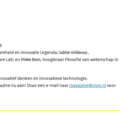
t:
zaamheid en innovatie Urgenda;
Sabine Wildevuur
,
are Lab; en
Mieke Boon
, hoogleraar Filosofie van wetenschap in
nnovatief denken en innovatieve technologie.
azine nu aan! Stuur een e-mail naar
magazine@rivm.nl
voor