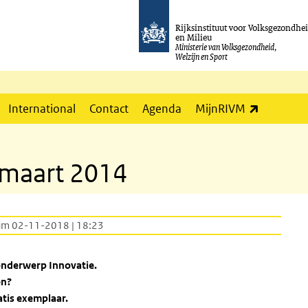
Rijksinstituut voor Volksgezondhe
en Milieu
Ministerie van Volksgezondheid,
Welzijn en Sport
(externe l
International
Contact
Agenda
MijnRIVM
 maart 2014
um 02-11-2018 | 18:23
onderwerp Innovatie.
en?
atis exemplaar.