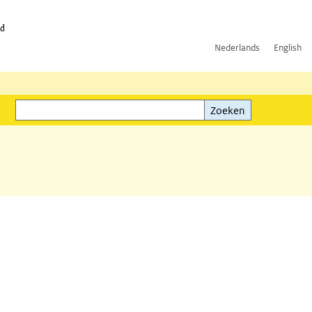
id
Nederlands
English
Zoeken
ink)
Zoeken