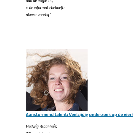
aan de koffie zit,
is de informatiebehoefte
alweer voorbij.'
Aanstormend talent: Veelzijdig onderzoek op de vier
Hedwig Braakhuis: