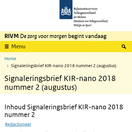
Overslaan en naar de inhoud gaan
Direct naar de hoofdnavigatie
Rijksinstituut voor
Volksgezondheid
en Milieu
Ministerie van Volksgezondheid,
Welzijn en Sport
RIVM
De zorg voor morgen
begint vandaag
Z
Menu
Home
Signaleringsbrief KIR-nano 2018 nummer 2 (augustus)
Signaleringsbrief KIR-nano 2018
nummer 2 (augustus)
Inhoud Signaleringsbrief KIR-nano 2018
Skip Inhoud Signaleringsbrief KIR-nano 2018 nummer 2
nummer 2
Redactioneel