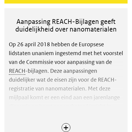
Aanpassing REACH-Bijlagen geeft
duidelijkheid over nanomaterialen
Op 26 april 2018 hebben de Europsese
lidstaten unaniem ingestemd met het voorstel
van de Commissie voor aanpassing van de
REACH
-bijlagen. Deze aanpassingen
duidelijker wat de eisen zijn voor de REACH-
registratie van nanomaterialen. Met deze
mijlpaal komt er een eind aan een jarenlange
discussie en komt een verbeterd inzicht in
(mogelijke) risico’s van nanomaterialen een
stuk dichterbij. Van de industrie vraagt dit
Over Aanpassing REACH-Bijlagen geeft duidelijkheid over nano