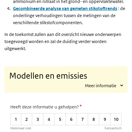
ammonium en nitraat in het grond- en oppervlaktewater.
Gecombineerde analyse van gemeten stikstoftrends
: de
onderlinge verhoudingen tussen de metingen van de
verschillende stikstofcomponenten.
In de toekomst zullen aan dit overzicht nieuwe onderwerpen
toegevoegd worden en zal de duiding verder worden
uitgewerkt.
Modellen en emissies
Meer informatie
*
Heeft deze informatie u geholpen?
1
2
3
4
5
6
7
8
9
10
Helemaal niet
Fantastisch