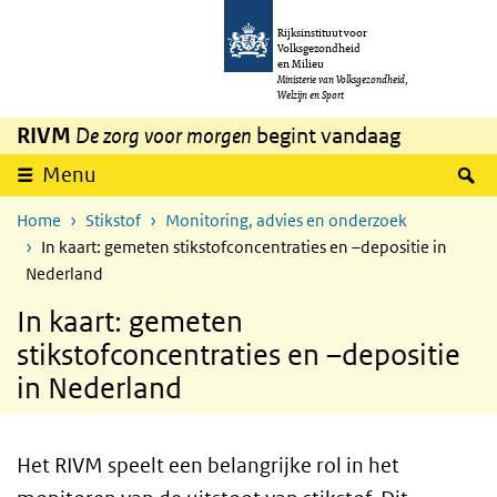
Overslaan en naar de inhoud gaan
Direct naar de hoofdnavigatie
Rijksinstituut voor
Volksgezondheid
en Milieu
Ministerie van Volksgezondheid,
Welzijn en Sport
RIVM
De zorg voor morgen
begint vandaag
Z
Menu
Home
Stikstof
Monitoring, advies en onderzoek
In kaart: gemeten stikstofconcentraties en –depositie in
Nederland
In kaart: gemeten
stikstofconcentraties en –depositie
in Nederland
Het RIVM speelt een belangrijke rol in het