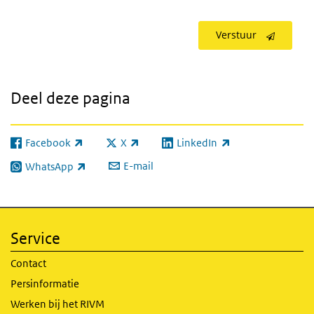
Verstuur
Deel deze pagina
Facebook
X
LinkedIn
(externe link)
(externe link)
(externe link)
E-mail
WhatsApp
(externe link)
Service
Contact
Persinformatie
Werken bij het RIVM