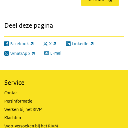
Deel deze pagina
Facebook
X
LinkedIn
(externe link)
(externe link)
(externe link)
E-mail
WhatsApp
(externe link)
Service
Contact
Persinformatie
Werken bij het RIVM
Klachten
Woo-verzoeken bij het RIVM