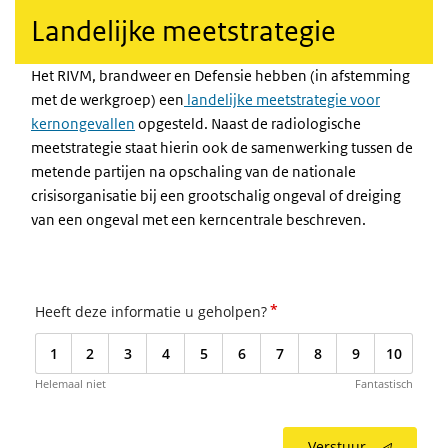
Landelijke meetstrategie
Het RIVM, brandweer en Defensie hebben (in afstemming
met de werkgroep) een
landelijke meetstrategie voor
kernongevallen
opgesteld. Naast de radiologische
meetstrategie staat hierin ook de samenwerking tussen de
metende partijen na opschaling van de nationale
crisisorganisatie bij een grootschalig ongeval of dreiging
van een ongeval met een kerncentrale beschreven.
*
Heeft deze informatie u geholpen?
1
2
3
4
5
6
7
8
9
10
Helemaal niet
Fantastisch
Verstuur