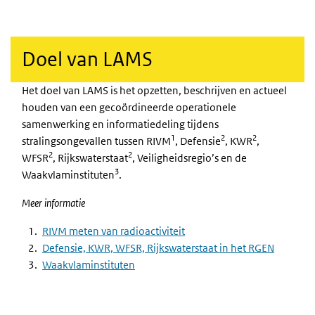
Doel van LAMS
Het doel van LAMS is het opzetten, beschrijven en actueel
houden van een gecoördineerde operationele
samenwerking en informatiedeling tijdens
1
2
2
stralingsongevallen tussen RIVM
, Defensie
, KWR
,
2
2
WFSR
, Rijkswaterstaat
, Veiligheidsregio’s en de
3
Waakvlaminstituten
.
Meer informatie
RIVM meten van radioactiviteit
Defensie, KWR, WFSR, Rijkswaterstaat in het RGEN
Waakvlaminstituten