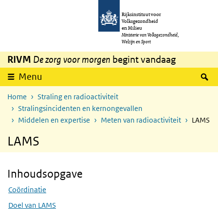
Overslaan en naar de inhoud gaan
Direct naar de hoofdnavigatie
Rijksinstituut voor
Volksgezondheid
en Milieu
Ministerie van Volksgezondheid,
Welzijn en Sport
RIVM
De zorg voor morgen
begint vandaag
Z
Menu
Home
Straling en radioactiviteit
Stralingsincidenten en kernongevallen
Middelen en expertise
Meten van radioactiviteit
LAMS
LAMS
Inhoudsopgave
Skip Inhoudsopgave
Coördinatie
Doel van LAMS