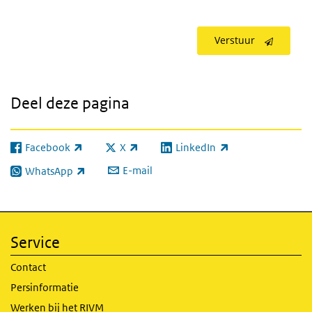
Verstuur
Deel deze pagina
Facebook
X
LinkedIn
(externe link)
(externe link)
(externe link)
E-mail
WhatsApp
(externe link)
Service
Contact
Persinformatie
Werken bij het RIVM