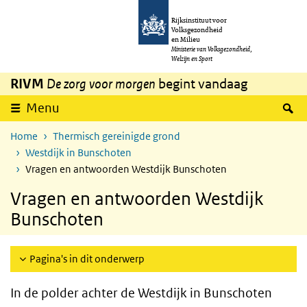
Overslaan en naar de inhoud gaan
Direct naar de hoofdnavigatie
Rijksinstituut voor
Volksgezondheid
en Milieu
Ministerie van Volksgezondheid,
Welzijn en Sport
RIVM
De zorg voor morgen
begint vandaag
Z
Menu
Home
Thermisch gereinigde grond
Westdijk in Bunschoten
Vragen en antwoorden Westdijk Bunschoten
Vragen en antwoorden Westdijk
Bunschoten
Pagina's in dit onderwerp
In de polder achter de Westdijk in Bunschoten