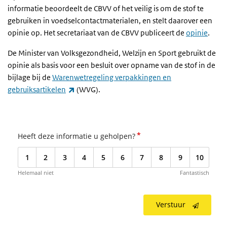
informatie beoordeelt de CBVV of het veilig is om de stof te
gebruiken in voedselcontactmaterialen, en stelt daarover een
opinie op. Het secretariaat van de CBVV publiceert de
opinie
.
De Minister van Volksgezondheid, Welzijn en Sport gebruikt de
opinie als basis voor een besluit over opname van de stof in de
bijlage bij de
Warenwetregeling verpakkingen en
(externe link)
gebruiksartikelen
(WVG).
*
Heeft deze informatie u geholpen?
1
2
3
4
5
6
7
8
9
10
Helemaal niet
Fantastisch
Verstuur