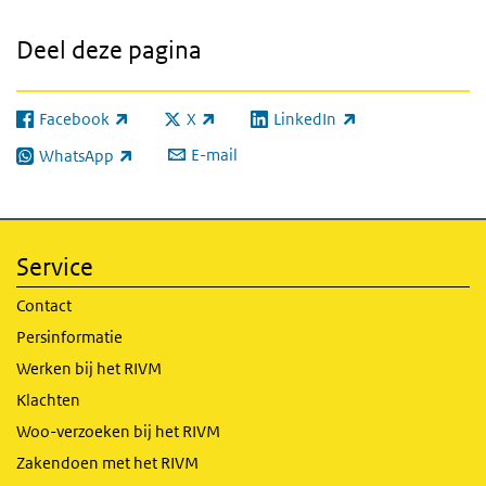
Deel deze pagina
Facebook
X
LinkedIn
(externe link)
(externe link)
(externe link)
E-mail
WhatsApp
(externe link)
Service
Contact
Persinformatie
Werken bij het RIVM
Klachten
Woo-verzoeken bij het RIVM
Zakendoen met het RIVM