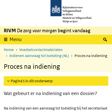
Overslaan en naar de inhoud gaan
Direct naar de hoofdnavigatie
Rijksinstituut voor
Volksgezondheid
en Milieu
Ministerie van Volksgezondheid,
Welzijn en Sport
RIVM
De zorg voor morgen
begint vandaag
Z
Menu
Home
Voedselcontactmaterialen
Indienen aanvraag tot toelating (NL)
Proces na indiening
Proces na indiening
Pagina's in dit onderwerp
Wat gebeurt er na indiening van een dossier?
Na indiening van een aanvraag tot toelating bij het secretariaat