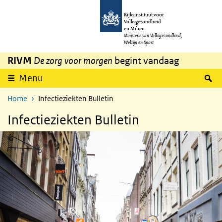
Overslaan en naar de inhoud gaan
Direct naar de hoofdnavigatie
Rijksinstituut voor
Volksgezondheid
en Milieu
Ministerie van Volksgezondheid,
Welzijn en Sport
RIVM
De zorg voor morgen
begint vandaag
Z
Menu
Home
Infectieziekten Bulletin
Infectieziekten Bulletin