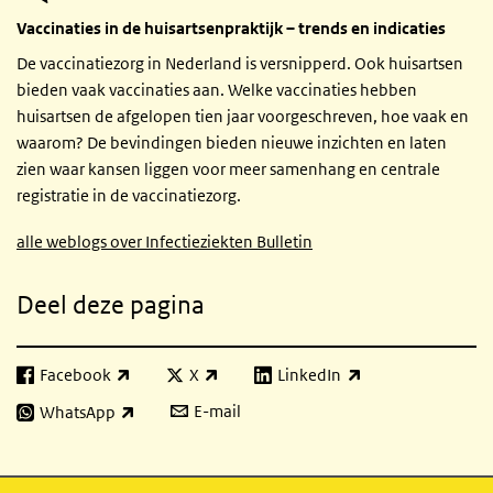
Vaccinaties in de huisartsenpraktijk – trends en indicaties
De vaccinatiezorg in Nederland is versnipperd. Ook huisartsen
bieden vaak vaccinaties aan. Welke vaccinaties hebben
huisartsen de afgelopen tien jaar voorgeschreven, hoe vaak en
waarom? De bevindingen bieden nieuwe inzichten en laten
zien waar kansen liggen voor meer samenhang en centrale
registratie in de vaccinatiezorg.
alle weblogs over Infectieziekten Bulletin
Deel deze pagina
Facebook
X
LinkedIn
(externe link)
(externe link)
(externe link)
E-mail
WhatsApp
(externe link)