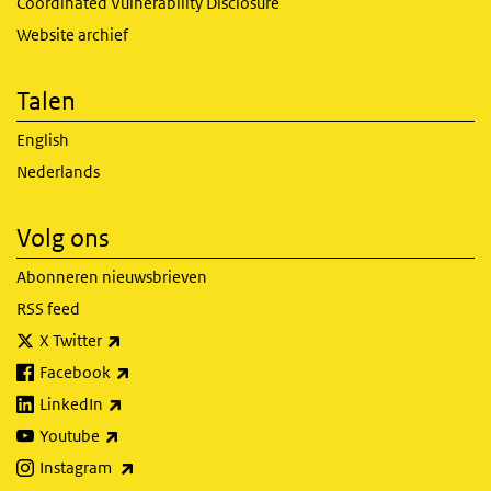
Coordinated Vulnerability Disclosure
Website archief
Talen
English
Nederlands
Volg ons
Abonneren nieuwsbrieven
RSS feed
(externe link)
X Twitter
(externe link)
Facebook
(externe link)
LinkedIn
(externe link)
Youtube
(externe link)
Instagram