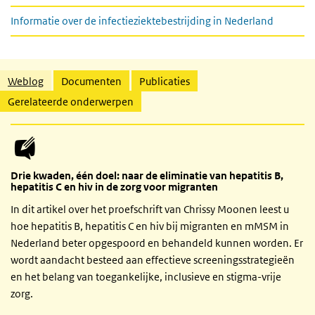
Informatie over de infectieziektebestrijding in Nederland
Gerelateerde inhoud
Weblog
Documenten
Publicaties
Gerelateerde onderwerpen
Drie kwaden, één doel: naar de eliminatie van hepatitis B,
hepatitis C en hiv in de zorg voor migranten
In dit artikel over het proefschrift van Chrissy Moonen leest u
hoe hepatitis B, hepatitis C en hiv bij migranten en mMSM in
Nederland beter opgespoord en behandeld kunnen worden. Er
wordt aandacht besteed aan effectieve screeningsstrategieën
en het belang van toegankelijke, inclusieve en stigma-vrije
zorg.