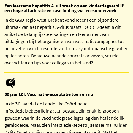
Een leerzame hepatitis A-uitbraak op een kinderdagverblijf:
een hoge attack rate en case finding via fecesonderzoek
In de GGD-regio West-Brabant vond recent een bijzondere
uitbraak van het hepatitis A-virus plaats. De GGD deelt in dit
artikel de belangrijkste ervaringen en leerpunten: van
uitdagingen bij het organiseren van vaccinatiecampagnes tot
het inzetten van fecesonderzoek om asymptomatische gevallen
op te sporen. Benieuwd naar de concrete adviezen, visuele
overzichten en tips voor collega’s in het land?
30 jaar LCI: Vaccinatie-acceptatie toen en nu
In de 30 jaar dat de Landelijke Coördinatie
Infectieziektebestrijding (LCI) bestaat, zijn er altijd groepen
geweest waarin de vaccinatiegraad lager lag dan het landelijk
gemiddelde. Maar, zien infectieziektebestrijders Helma Ruijs en
Dalila Oulel, nu zijn die groepen diverser dan ooit. Met het