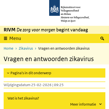
Overslaan en naar de inhoud gaan
Direct naar de hoofdnavigatie
Rijksinstituut voor
Volksgezondheid
en Milieu
Ministerie van Volksgezondheid,
Welzijn en Sport
RIVM
De zorg voor morgen
begint vandaag
Z
Menu
Home
Zikavirus
Vragen en antwoorden zikavirus
Vragen en antwoorden zikavirus
Pagina's in dit onderwerp
Wijzigingsdatum 25-02-2026 | 09:25
Wat is het zikavirus?
Meer informatie