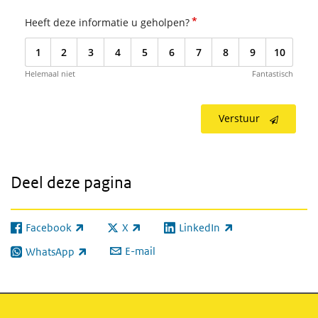
*
Heeft deze informatie u geholpen?
1
2
3
4
5
6
7
8
9
10
Helemaal niet
Fantastisch
Verstuur
Deel deze pagina
Facebook
X
LinkedIn
(externe link)
(externe link)
(externe link)
E-mail
WhatsApp
(externe link)