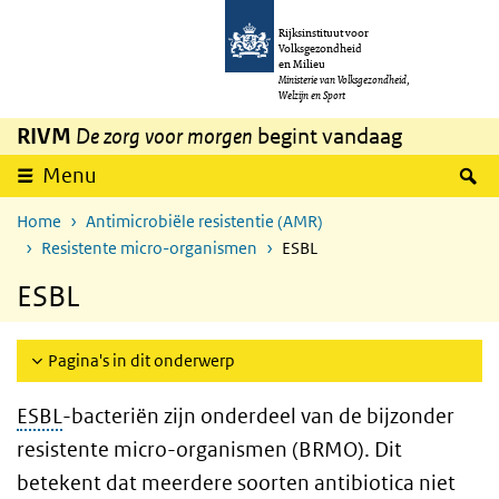
Overslaan en naar de inhoud gaan
Direct naar de hoofdnavigatie
Rijksinstituut voor
Volksgezondheid
en Milieu
Ministerie van Volksgezondheid,
Welzijn en Sport
RIVM
De zorg voor morgen
begint vandaag
Z
Menu
Home
Antimicrobiële resistentie (AMR)
Resistente micro-organismen
ESBL
ESBL
Pagina's in dit onderwerp
ESBL
-bacteriën zijn onderdeel van de bijzonder
resistente micro-organismen (BRMO). Dit
betekent dat meerdere soorten antibiotica niet