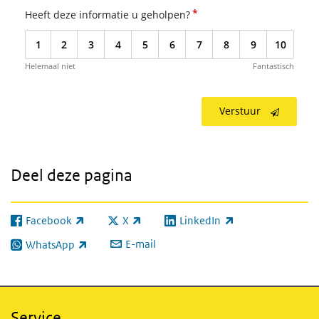
*
Heeft deze informatie u geholpen?
1
2
3
4
5
6
7
8
9
10
Helemaal niet
Fantastisch
Verstuur
Deel deze pagina
Facebook
X
LinkedIn
(externe link)
(externe link)
(externe link)
E-mail
WhatsApp
(externe link)
Service