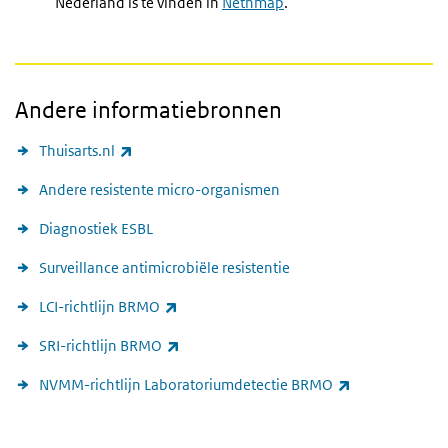
Nederland is te vinden in
Nethmap
.
Andere informatiebronnen
Andere informatiebronnen
(externe link)
Thuisarts.nl
Andere resistente micro-organismen
Diagnostiek ESBL
Surveillance antimicrobiële resistentie
(externe link)
LCI-richtlijn BRMO
(externe link)
SRI-richtlijn BRMO
(externe link)
NVMM-richtlijn Laboratoriumdetectie BRMO