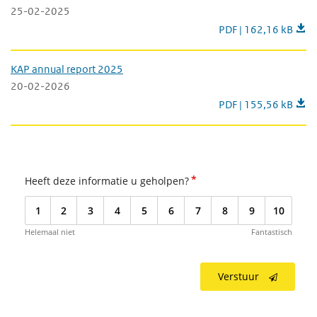
25-02-2025
KAP annual report 2
PDF | 162,16 kB
KAP annual report 2025
20-02-2026
KAP annual report 2
PDF | 155,56 kB
*
Heeft deze informatie u geholpen?
1
2
3
4
5
6
7
8
9
10
Helemaal niet
Fantastisch
Verstuur