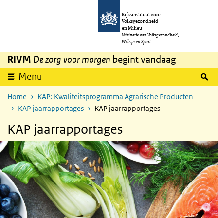
Overslaan en naar de inhoud gaan
Direct naar de hoofdnavigatie
Rijksinstituut voor
Volksgezondheid
en Milieu
Ministerie van Volksgezondheid,
Welzijn en Sport
RIVM
De zorg voor morgen
begint vandaag
Z
Menu
Home
KAP: Kwaliteitsprogramma Agrarische Producten
KAP jaarrapportages
KAP jaarrapportages
KAP jaarrapportages