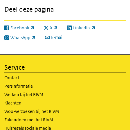
Deel deze pagina
Facebook
X
LinkedIn
(externe link)
(externe link)
(externe link)
E-mail
WhatsApp
(externe link)
Service
Contact
Persinformatie
Werken bij het RIVM
Klachten
Woo-verzoeken bij het RIVM
Zakendoen met het RIVM
Huisregels sociale media