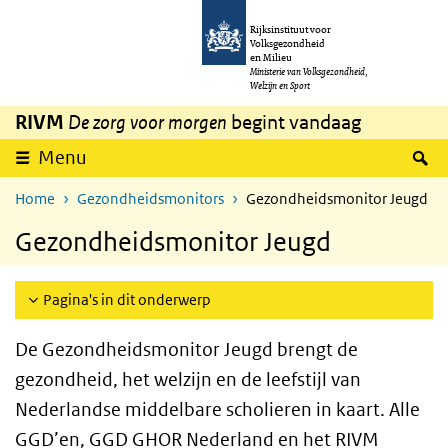
Overslaan en naar de inhoud gaan
Direct naar de hoofdnavigatie
Rijksinstituut voor
Volksgezondheid
en Milieu
Ministerie van Volksgezondheid,
Welzijn en Sport
RIVM
De zorg voor morgen
begint vandaag
Z
Menu
Home
Gezondheidsmonitors
Gezondheidsmonitor Jeugd
Gezondheidsmonitor Jeugd
Pagina's in dit onderwerp
De Gezondheidsmonitor Jeugd brengt de
gezondheid, het welzijn en de leefstijl van
Nederlandse middelbare scholieren in kaart. Alle
GGD
’en,
GGD GHOR Nederland
en het RIVM