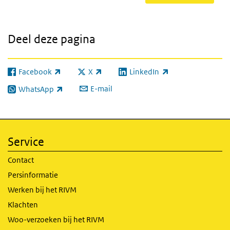
Deel deze pagina
Facebook
X
LinkedIn
(externe link)
(externe link)
(externe link)
E-mail
WhatsApp
(externe link)
Service
Contact
Persinformatie
Werken bij het RIVM
Klachten
Woo-verzoeken bij het RIVM