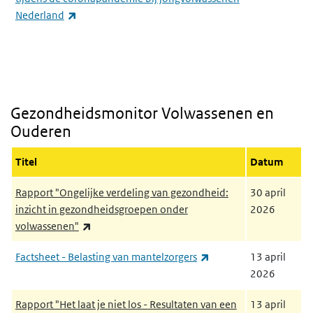
(externe link)
Nederland
Gezondheidsmonitor Volwassenen en Ouderen
Gezondheidsmonitor Volwassenen en
Ouderen
Titel
Datum
Rapport "Ongelijke verdeling van gezondheid:
30 april
inzicht in gezondheidsgroepen onder
2026
(externe link)
volwassenen"
(externe link)
Factsheet - Belasting van mantelzorgers
13 april
2026
Rapport "Het laat je niet los - Resultaten van een
13 april