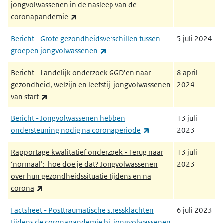
jongvolwassenen in de nasleep van de
(externe link)
coronapandemie
Bericht - Grote gezondheidsverschillen tussen
5 juli 2024
(externe link)
groepen jongvolwassenen
Bericht - Landelijk onderzoek GGD’en naar
8 april
gezondheid, welzijn en leefstijl jongvolwassenen
2024
(externe link)
van start
Bericht - Jongvolwassenen hebben
13 juli
(externe link)
ondersteuning nodig na coronaperiode
2023
Rapportage kwalitatief onderzoek - Terug naar
13 juli
‘normaal’: hoe doe je dat? Jongvolwassenen
2023
over hun gezondheidssituatie tijdens en na
(externe link)
corona
Factsheet - Posttraumatische stressklachten
6 juli 2023
tijdens de coronapandemie bij jongvolwassenen