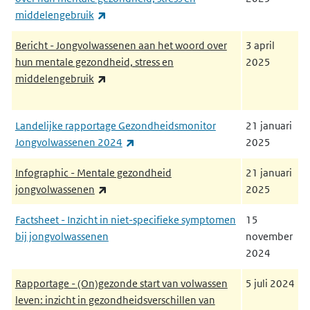
(externe link)
middelengebruik
Bericht - Jongvolwassenen aan het woord over
3 april
hun mentale gezondheid, stress en
2025
(externe link)
middelengebruik
Landelijke rapportage Gezondheidsmonitor
21 januari
(externe link)
Jongvolwassenen 2024
2025
Infographic - Mentale gezondheid
21 januari
(externe link)
jongvolwassenen
2025
Factsheet - Inzicht in niet-specifieke symptomen
15
bij jongvolwassenen
november
2024
Rapportage - (On)gezonde start van volwassen
5 juli 2024
leven: inzicht in gezondheidsverschillen van