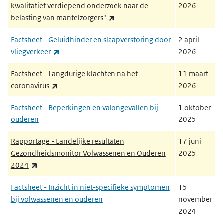
kwalitatief verdiepend onderzoek naar de
2026
(externe link)
belasting van mantelzorgers"
Factsheet - Geluidhinder en slaapverstoring door
2 april
(externe link)
vliegverkeer
2026
Factsheet - Langdurige klachten na het
11 maart
(externe link)
coronavirus
2026
Factsheet - Beperkingen en valongevallen bij
1 oktober
ouderen
2025
Rapportage - Landelijke resultaten
17 juni
Gezondheidsmonitor Volwassenen en Ouderen
2025
(externe link)
2024
Factsheet - Inzicht in niet-specifieke symptomen
15
bij volwassenen en ouderen
november
2024