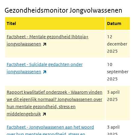
Gezondheidsmonitor Jongvolwassenen
Gezondheidsmonitor Jongvolwassenen
Titel
Datum
Factsheet - Mentale gezondheid lhbtqia+
12
(externe link)
jongvolwassenen
december
2025
Factsheet - Suïcidale gedachten onder
10
(externe link)
jongvolwassenen
september
2025
Rapport kwalitatief onderzoek - Waarom vinden
3 april
we dit eigenlijk normaal? Jongvolwassenen over
2025
hun mentale gezondheid, stress en
(externe link)
middelengebruik
Factsheet - Jongvolwassenen aan het woord
3 april
over hun mentale gezondheid, stress en
2025