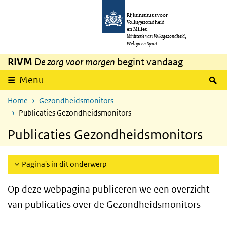
Overslaan en naar de inhoud gaan
Direct naar de hoofdnavigatie
Rijksinstituut voor
Volksgezondheid
en Milieu
Ministerie van Volksgezondheid,
Welzijn en Sport
RIVM
De zorg voor morgen
begint vandaag
Z
Menu
Home
Gezondheidsmonitors
Publicaties Gezondheidsmonitors
Publicaties Gezondheidsmonitors
Pagina's in dit onderwerp
Op deze webpagina publiceren we een overzicht
van publicaties over de Gezondheidsmonitors