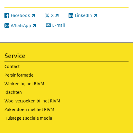
Facebook
X
LinkedIn
(externe link)
(externe link)
(externe link)
E-mail
WhatsApp
(externe link)
Service
Contact
Persinformatie
Werken bij het RIVM
Klachten
Woo-verzoeken bij het RIVM
Zakendoen met het RIVM
Huisregels sociale media