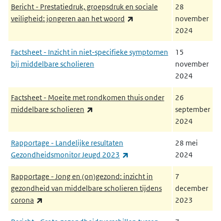
Bericht - Prestatiedruk, groepsdruk en sociale
28
(externe link)
veiligheid: jongeren aan het woord
november
2024
Factsheet - Inzicht in niet-specifieke symptomen
15
bij middelbare scholieren
november
2024
Factsheet - Moeite met rondkomen thuis onder
26
(externe link)
middelbare scholieren
september
2024
Rapportage - Landelijke resultaten
28 mei
(externe link)
Gezondheidsmonitor Jeugd 2023
2024
Rapportage - Jong en (on)gezond: inzicht in
7
gezondheid van middelbare scholieren tijdens
december
(externe link)
corona
2023