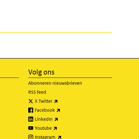
Volg ons
Abonneren nieuwsbrieven
RSS feed
(externe link)
X Twitter
(externe link)
Facebook
(externe link)
LinkedIn
(externe link)
Youtube
(externe link)
Instagram