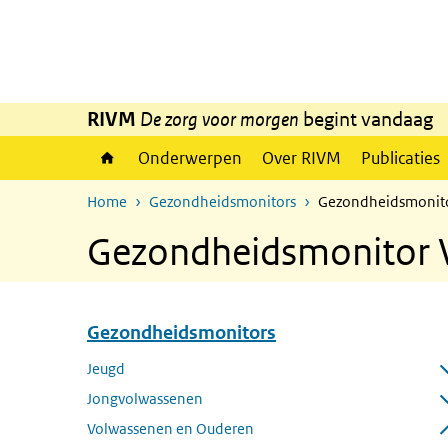
Overslaan en naar de inhoud gaan
Direct naar de hoofdnavigatie
RIVM
De zorg voor morgen
begint vandaag
Onderwerpen
Over RIVM
Publicaties
Home
Gezondheidsmonitors
Gezondheidsmonito
Gezondheidsmonitor 
Gezondheidsmonitors
Overslaan menu Gezondheidsmonitors
Jeugd
Submenu openen
Jongvolwassenen
Submenu openen
Volwassenen en Ouderen