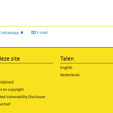
E-mail
WhatsApp
xterne link)
eze site
Talen
English
Nederlands
lijkheid
r en copyright
ed Vulnerability Disclosure
archief