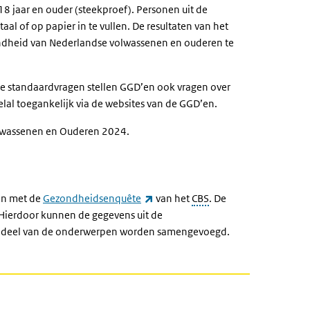
8 jaar en ouder (steekproef). Personen uit de
aal of op papier in te vullen. De resultaten van het
ndheid van Nederlandse volwassenen en ouderen te
de standaardvragen stellen GGD’en ook vragen over
eelal toegankelijk via de websites van de GGD’en.
olwassenen en Ouderen 2024.
(externe link)
en met de
Gezondheidsenquête
van het
CBS
. De
Hierdoor kunnen de gegevens uit de
n deel van de onderwerpen worden samengevoegd.