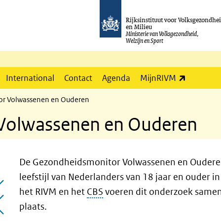
Rijksinstituut voor Volksgezondhe
en Milieu
Ministerie van Volksgezondheid,
Welzijn en Sport
(externe l
International
Contact
Agenda
MijnRIVM
r Volwassenen en Ouderen
Volwassenen en Ouderen
De Gezondheidsmonitor Volwassenen en Ouderen 
leefstijl van Nederlanders van 18 jaar en ouder in
het RIVM en het
CBS
voeren dit onderzoek samen 
plaats.