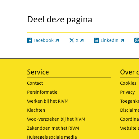
Deel deze pagina
Facebook
X
LinkedIn
(externe link)
(externe link)
(externe link)
(e
Service
Over d
Contact
Cookies
Persinformatie
Privacy
Werken bij het RIVM
Toeganke
Klachten
Disclaime
Woo-verzoeken bij het RIVM
Coordinat
Zakendoen met het RIVM
Website 
Huisregels sociale media