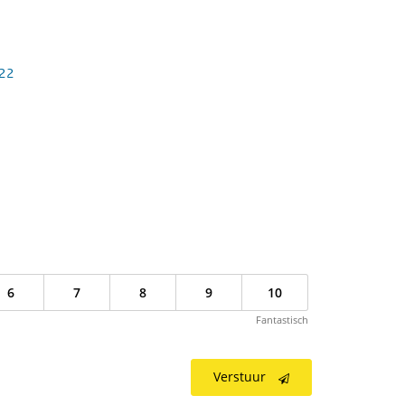
022
6
7
8
9
10
Fantastisch
Verstuur