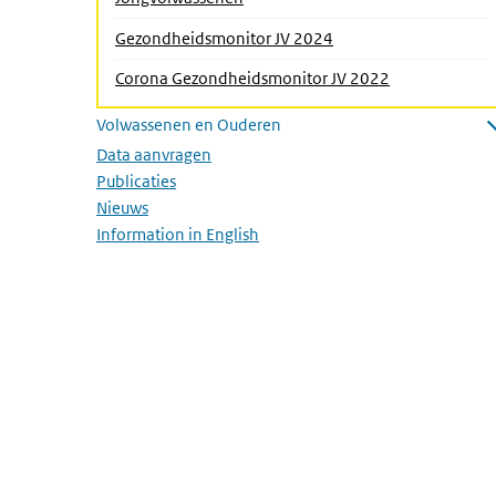
Gezondheidsmonitor JV 2024
(Actieve pagin
Corona Gezondheidsmonitor JV 2022
Volwassenen en Ouderen
Submenu openen
Data aanvragen
Publicaties
Nieuws
Information in English