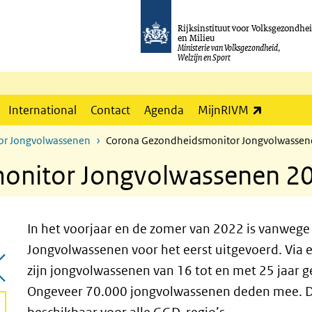
Rijksinstituut voor Volksgezondhe
en Milieu
Ministerie van Volksgezondheid,
Welzijn en Sport
(externe l
International
Contact
Agenda
MijnRIVM
r Jongvolwassenen
Corona Gezondheidsmonitor Jongvolwasse
onitor Jongvolwassenen 2
In het voorjaar en de zomer van 2022 is vanwe
Jongvolwassenen voor het eerst uitgevoerd. Via 
zijn jongvolwassenen van 16 tot en met 25 jaar gev
Ongeveer 70.000 jongvolwassenen deden mee. De r