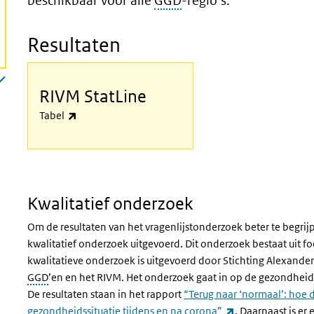
beschikbaar voor alle
GGD
-regio’s.
Resultaten
a)
(externe link)
RIVM StatLine
Tabel | RIVM StatLine
Tabel
Kwalitatief onderzoek
Om de resultaten van het vragenlijstonderzoek beter te begrij
kwalitatief onderzoek uitgevoerd. Dit onderzoek bestaat uit 
kwalitatieve onderzoek is uitgevoerd door Stichting Alexande
GGD
’en en het RIVM. Het onderzoek gaat in op de gezondheid
De resultaten staan in het rapport
“Terug naar ‘normaal’: hoe 
(externe link)
gezondheidssituatie tijdens en na corona”
. Daarnaast is er