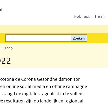
id
Nederlands
English
Zoeken
ink)
Zoeken
nen 2022
022
ge corona de Corona Gezondheidsmonitor
een online social media en offline campagne
raagd de digitale vragenlijst in te vullen.
esultaten zijn op landelijk en regionaal