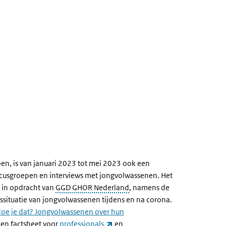
pen, is van januari 2023 tot mei 2023 ook een
focusgroepen en interviews met jongvolwassenen. Het
r in opdracht van
GGD GHOR Nederland
, namens de
ssituatie van jongvolwassenen tijdens en na corona.
doe je dat? Jongvolwassenen over hun
(externe link)
 een factsheet voor
professionals
en