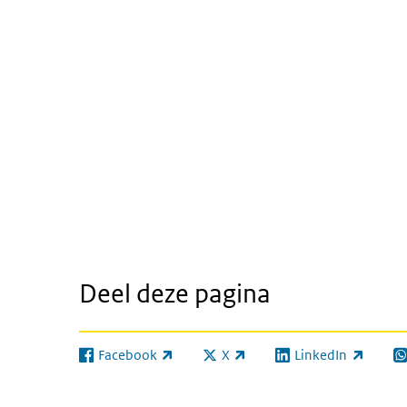
Deel deze pagina
Facebook
X
LinkedIn
(externe link)
(externe link)
(externe link)
(e