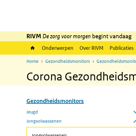
Overslaan en naar de inhoud gaan
Direct naar de hoofdnavigatie
RIVM
De zorg voor morgen
begint vandaag
Onderwerpen
Over RIVM
Publicaties
Home
Gezondheidsmonitors
Gezondheidsmonito
Corona Gezondheidsm
Gezondheidsmonitors
Overslaan menu Gezondheidsmonitors
Jeugd
Submenu openen
Jongvolwassenen
Submenu sluiten
Jongvolwassenen