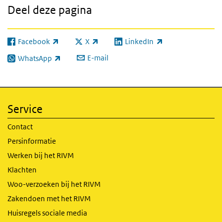
Deel deze pagina
Facebook
X
LinkedIn
(externe link)
(externe link)
(externe link)
E-mail
WhatsApp
(externe link)
Service
Contact
Persinformatie
Werken bij het RIVM
Klachten
Woo-verzoeken bij het RIVM
Zakendoen met het RIVM
Huisregels sociale media