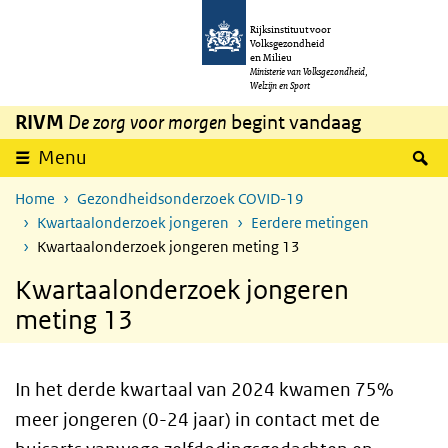
Overslaan en naar de inhoud gaan
Direct naar de hoofdnavigatie
Rijksinstituut voor
Volksgezondheid
en Milieu
Ministerie van Volksgezondheid,
Welzijn en Sport
RIVM
De zorg voor morgen
begint vandaag
Z
Menu
Home
Gezondheidsonderzoek COVID-19
Kwartaalonderzoek jongeren
Eerdere metingen
Kwartaalonderzoek jongeren meting 13
Kwartaalonderzoek jongeren
meting 13
In het derde kwartaal van 2024 kwamen 75%
meer jongeren (0-24 jaar) in contact met de