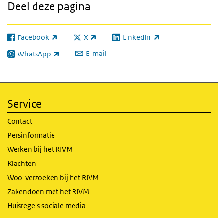
Deel deze pagina
Facebook
X
LinkedIn
(externe link)
(externe link)
(externe link)
E-mail
WhatsApp
(externe link)
Service
Contact
Persinformatie
Werken bij het RIVM
Klachten
Woo-verzoeken bij het RIVM
Zakendoen met het RIVM
Huisregels sociale media