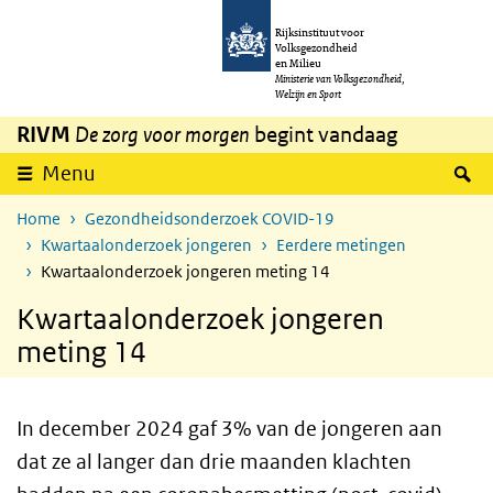
Overslaan en naar de inhoud gaan
Direct naar de hoofdnavigatie
Rijksinstituut voor
Volksgezondheid
en Milieu
Ministerie van Volksgezondheid,
Welzijn en Sport
RIVM
De zorg voor morgen
begint vandaag
Z
Menu
Home
Gezondheidsonderzoek COVID-19
Kwartaalonderzoek jongeren
Eerdere metingen
Kwartaalonderzoek jongeren meting 14
Kwartaalonderzoek jongeren
meting 14
In december 2024 gaf 3% van de jongeren aan
dat ze al langer dan drie maanden klachten