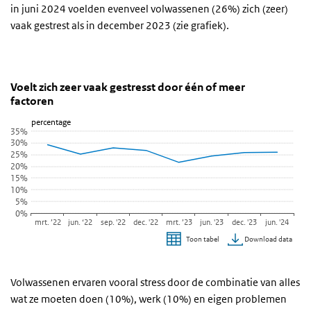
in juni 2024 voelden evenveel volwassenen (26%) zich (zeer)
vaak gestrest als in december 2023 (zie grafiek).
Voelt zich zeer vaak gestresst door één of meer fact
Stress
Sla de grafiek 'Voelt zich zeer vaak gestresst door één of meer fac
Voelt zich zeer vaak gestresst door één of meer
factoren
Lijn grafiek met 8 data punten.
percentage
Bekijk als data tabel.
35%
De grafiek heeft 1 X-as die categories weergeeft.
30%
25%
De grafiek heeft 1 Y-as die percentage weergeeft.
20%
15%
10%
5%
0%
mrt. ’22
jun. ‘22
sep. '22
dec. '22
mrt. ’23
jun. '23
dec. '23
jun. '24
Download data
Toon tabel
Einde van interactieve grafiek.
Volwassenen ervaren vooral stress door de combinatie van alles
wat ze moeten doen (10%), werk (10%) en eigen problemen