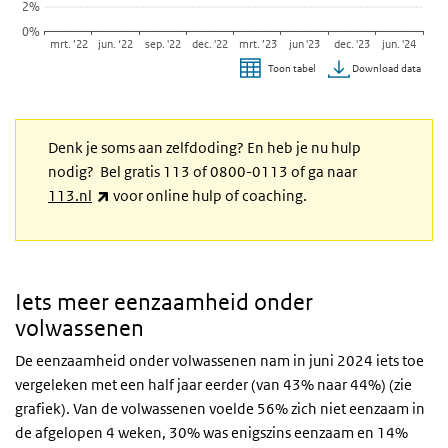
2%
0%
mrt. ’22
jun. ‘22
sep. '22
dec. '22
mrt. ’23
jun '23
dec. '23
jun. '24
Download data
Toon tabel
Einde van interactieve grafiek.
Denk je soms aan zelfdoding? En heb je nu hulp
nodig? Bel gratis 113 of 0800-0113 of ga naar
(externe link)
113.nl
voor online hulp of coaching.
Iets meer eenzaamheid onder
volwassenen
De eenzaamheid onder volwassenen nam in juni 2024 iets toe
vergeleken met een half jaar eerder (van 43% naar 44%) (zie
grafiek). Van de volwassenen voelde 56% zich niet eenzaam in
de afgelopen 4 weken, 30% was enigszins eenzaam en 14%