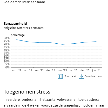
voelde zich sterk eenzaam.
Eenzaamheid
Eenzaamheid
Sla de grafiek 'Eenzaamheid' over en ga naar de datatabel
Eenzaamheid
enigszins t/m sterk eenzaam
Lijn grafiek met 7 lijnen.
percentage
enigszins t/m sterk eenzaam
50%
45%
Bekijk als data tabel.
40%
35%
De grafiek heeft 1 X-as die categories weergeeft.
30%
25%
De grafiek heeft 1 Y-as die percentage weergeeft.
20%
15%
10%
5%
0%
mrt. ’22
jun. ‘22
sep. '22
dec. '22
mrt. ’23
jun '23
dec. '23
jun. '24
Download data
Toon tabel
Einde van interactieve grafiek.
Toegenomen stress
In eerdere rondes nam het aantal volwassenen toe dat stress
ervaarde in de 4 weken voordat ze de vragenlijst invulden, maar