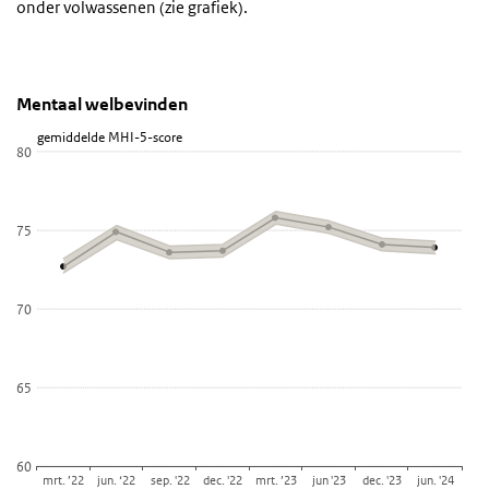
onder volwassenen (zie grafiek).
Mentaal welbevinden
Trend figuur
Sla de grafiek 'Mentaal welbevinden' over en ga naar de datatabel
Mentaal welbevinden
Combinatie grafiek met 2 reeksen.
gemiddelde MHI-5-score
80
Bekijk als data tabel.
De grafiek heeft 1 X-as die categories weergeeft.
De grafiek heeft 1 Y-as die gemiddelde MHI-5-score weergeeft.
75
70
65
60
mrt. ’22
jun. ‘22
sep. '22
dec. '22
mrt. ’23
jun '23
dec. '23
jun. '24