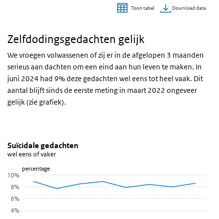
Download data
Toon tabel
Einde van interactieve grafiek.
Zelfdodingsgedachten gelijk
We vroegen volwassenen of zij er in de afgelopen 3 maanden
serieus aan dachten om een eind aan hun leven te maken. In
juni 2024 had 9% deze gedachten wel eens tot heel vaak. Dit
aantal blijft sinds de eerste meting in maart 2022 ongeveer
gelijk (zie grafiek).
Suïcidale gedachten
Suïcidale gedachten
Sla de grafiek 'Suïcidale gedachten' over en ga naar de datatabel
Suïcidale gedachten
wel eens of vaker
Lijn grafiek met 8 data punten.
percentage
wel eens of vaker
10%
Bekijk als data tabel.
8%
De grafiek heeft 1 X-as die categories weergeeft.
6%
De grafiek heeft 1 Y-as die percentage weergeeft.
4%