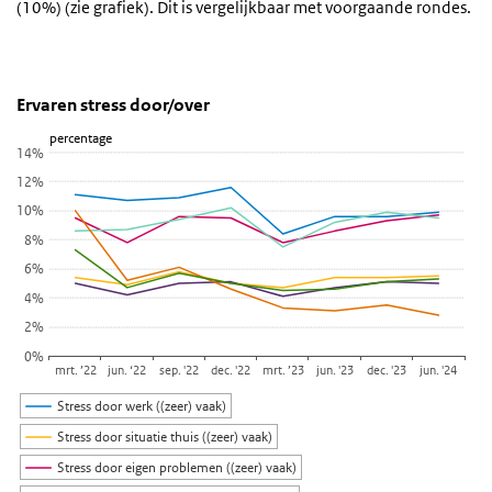
(10%) (zie grafiek). Dit is vergelijkbaar met voorgaande rondes.
Ervaren stress door/over
Ervaren stress per factor
Sla de grafiek 'Ervaren stress door/over' over en ga naar de datata
Ervaren stress door/over
Lijn grafiek met 7 lijnen.
percentage
14%
Bekijk als data tabel.
12%
De grafiek heeft 1 X-as die categories weergeeft.
10%
De grafiek heeft 1 Y-as die percentage weergeeft.
8%
6%
4%
2%
0%
mrt. ’22
jun. ‘22
sep. '22
dec. '22
mrt. ’23
jun. '23
dec. '23
jun. '24
Stress door werk ((zeer) vaak)
Stress door situatie thuis ((zeer) vaak)
Stress door eigen problemen ((zeer) vaak)