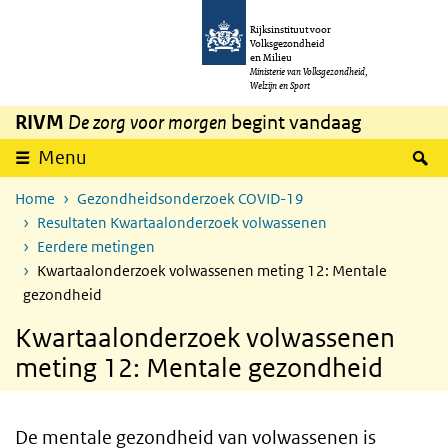
Overslaan en naar de inhoud gaan
Direct naar de hoofdnavigatie
Rijksinstituut voor
Volksgezondheid
en Milieu
Ministerie van Volksgezondheid,
Welzijn en Sport
RIVM
De zorg voor morgen
begint vandaag
Z
Menu
Home
Gezondheidsonderzoek COVID-19
Resultaten Kwartaalonderzoek volwassenen
Eerdere metingen
Kwartaalonderzoek volwassenen meting 12: Mentale
gezondheid
Kwartaalonderzoek volwassenen
meting 12: Mentale gezondheid
De mentale gezondheid van volwassenen is