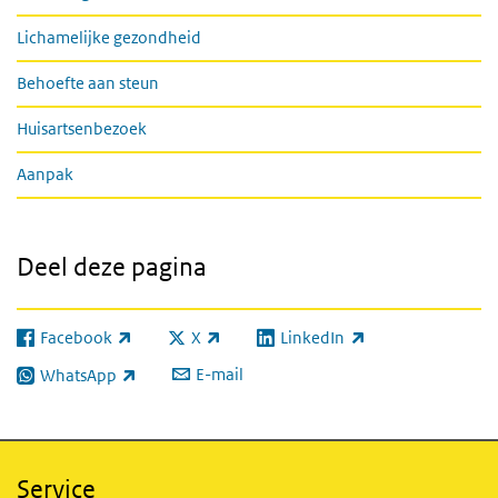
Lichamelijke gezondheid
Behoefte aan steun
Huisartsenbezoek
Aanpak
Deel deze pagina
Facebook
X
LinkedIn
(externe link)
(externe link)
(externe link)
E-mail
WhatsApp
(externe link)
Service