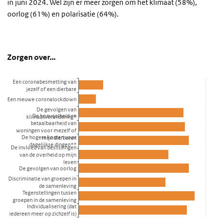
in juni 2024. Wel zijn er meer zorgen om het klimaat (58%),
oorlog (61%) en polarisatie (64%).
Zorgen over...
Zorgen over
Sla de grafiek 'Zorgen over...' over en ga naar de datatabel
Zorgen over...
Staaf grafiek met 10 staven.
Een coronabesmetting van
Bekijk als data tabel.
jezelf of een dierbare
De grafiek heeft 1 X-as die categories weergeeft.
Een nieuwe coronalockdown
De grafiek heeft 1 Y-as die Percentage weergeeft.
De gevolgen van
De hoeveelheid en
klimaatverandering*
betaalbaarheid van
woningen voor mezelf of
De hogere kosten voor
mijn dierbaren
dagelijkse dingen**
De invloed van beslissingen
van de overheid op mijn
leven
De gevolgen van oorlog
Discriminatie van groepen in
de samenleving
Tegenstellingen tussen
groepen in de samenleving
Individualisering (dat
iedereen meer op zichzelf is)