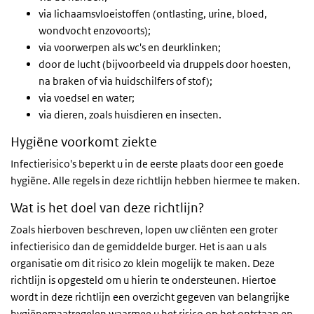
via lichaamsvloeistoffen (ontlasting, urine, bloed,
wondvocht enzovoorts);
via voorwerpen als wc's en deurklinken;
door de lucht (bijvoorbeeld via druppels door hoesten,
na braken of via huidschilfers of stof);
via voedsel en water;
via dieren, zoals huisdieren en insecten.
Hygiëne voorkomt ziekte
Infectierisico's beperkt u in de eerste plaats door een goede
hygiëne. Alle regels in deze richtlijn hebben hiermee te maken.
Wat is het doel van deze richtlijn?
Zoals hierboven beschreven, lopen uw cliënten een groter
infectierisico dan de gemiddelde burger. Het is aan u als
organisatie om dit risico zo klein mogelijk te maken. Deze
richtlijn is opgesteld om u hierin te ondersteunen. Hiertoe
wordt in deze richtlijn een overzicht gegeven van belangrijke
hygiënemaatregelen waarmee u het risico op het ontstaan en