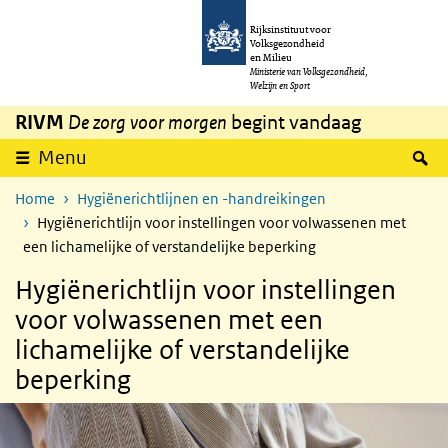
Overslaan en naar de inhoud gaan
Direct naar de hoofdnavigatie
Rijksinstituut voor
Volksgezondheid
en Milieu
Ministerie van Volksgezondheid,
Welzijn en Sport
RIVM
De zorg voor morgen
begint vandaag
Z
Menu
Home
Hygiënerichtlijnen en -handreikingen
Hygiënerichtlijn voor instellingen voor volwassenen met
een lichamelijke of verstandelijke beperking
Hygiënerichtlijn voor instellingen
voor volwassenen met een
lichamelijke of verstandelijke
beperking