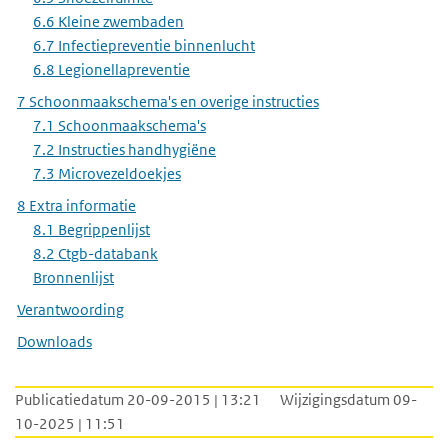
6.6 Kleine zwembaden
6.7 Infectiepreventie binnenlucht
6.8 Legionellapreventie
7 Schoonmaakschema's en overige instructies
7.1 Schoonmaakschema's
7.2 Instructies handhygiëne
7.3 Microvezeldoekjes
8 Extra informatie
8.1 Begrippenlijst
8.2 Ctgb-databank
Bronnenlijst
Verantwoording
Downloads
Publicatiedatum 20-09-2015 | 13:21
Wijzigingsdatum 09-
10-2025 | 11:51