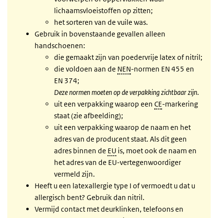
lichaamsvloeistoffen op zitten;
het sorteren van de vuile was.
Gebruik in bovenstaande gevallen alleen
handschoenen:
die gemaakt zijn van poedervrije latex of nitril;
die voldoen aan de
NEN
-normen EN 455 en
EN 374;
Deze normen moeten op de verpakking zichtbaar zijn
.
uit een verpakking waarop een
CE
-markering
staat (zie afbeelding);
uit een verpakking waarop de naam en het
adres van de producent staat. Als dit geen
adres binnen de
EU
is, moet ook de naam en
het adres van de EU-vertegenwoordiger
vermeld zijn.
Heeft u een latexallergie type I of vermoedt u dat u
allergisch bent? Gebruik dan nitril.
Vermijd contact met deurklinken, telefoons en