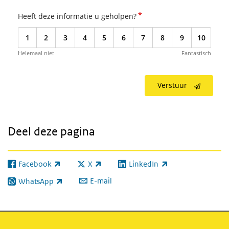
*
Heeft deze informatie u geholpen?
1
2
3
4
5
6
7
8
9
10
Helemaal niet
Fantastisch
Verstuur
Deel deze pagina
Facebook
X
LinkedIn
(externe link)
(externe link)
(externe link)
E-mail
WhatsApp
(externe link)