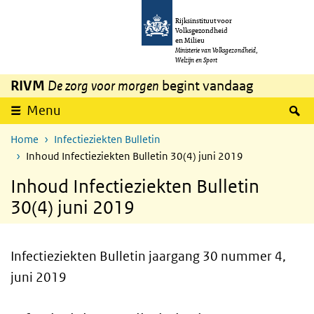
Overslaan en naar de inhoud gaan
Direct naar de hoofdnavigatie
Rijksinstituut voor
Volksgezondheid
en Milieu
Ministerie van Volksgezondheid,
Welzijn en Sport
RIVM
De zorg voor morgen
begint vandaag
Z
Menu
Home
Infectieziekten Bulletin
Inhoud Infectieziekten Bulletin 30(4) juni 2019
Inhoud Infectieziekten Bulletin
30(4) juni 2019
Infectieziekten Bulletin jaargang 30 nummer 4,
juni 2019