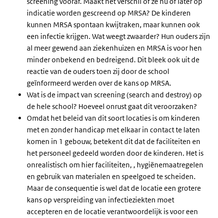
screening vooraf. Maakt het verschil of ze nu of later op
indicatie worden gescreend op MRSA? De kinderen
kunnen MRSA spontaan kwijtraken, maar kunnen ook
een infectie krijgen. Wat weegt zwaarder? Hun ouders zijn
al meer gewend aan ziekenhuizen en MRSA is voor hen
minder onbekend en bedreigend. Dit bleek ook uit de
reactie van de ouders toen zij door de school
geïnformeerd werden over de kans op MRSA.
Wat is de impact van screening (search and destroy) op
de hele school? Hoeveel onrust gaat dit veroorzaken?
Omdat het beleid van dit soort locaties is om kinderen
met en zonder handicap met elkaar in contact te laten
komen in 1 gebouw, betekent dit dat de faciliteiten en
het personeel gedeeld worden door de kinderen. Het is
onrealistisch om hier faciliteiten, , hygiënemaatregelen
en gebruik van materialen en speelgoed te scheiden.
Maar de consequentie is wel dat de locatie een grotere
kans op verspreiding van infectieziekten moet
accepteren en de locatie verantwoordelijk is voor een