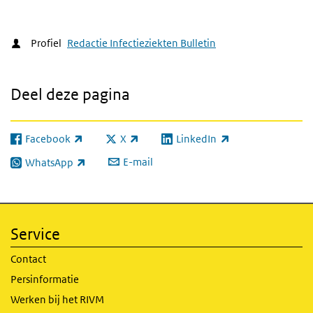
Profiel
Redactie Infectieziekten Bulletin
Deel deze pagina
Facebook
X
LinkedIn
(externe link)
(externe link)
(externe link)
E-mail
WhatsApp
(externe link)
Service
Contact
Persinformatie
Werken bij het RIVM