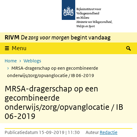
Overslaan en naar de inhoud gaan
Direct naar de hoofdnavigatie
Rijksinstituut voor
Volksgezondheid
en Milieu
Ministerie van Volksgezondheid,
Welzijn en Sport
RIVM
De zorg voor morgen
begint vandaag
Z
Menu
Home
Weblogs
MRSA-dragerschap op een gecombineerde
onderwijs/zorg/opvanglocatie / IB 06-2019
MRSA-dragerschap op een
gecombineerde
onderwijs/zorg/opvanglocatie / IB
06-2019
Publicatiedatum 15-09-2019 | 11:30
Auteur
Redactie