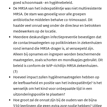
goed schoonmaak- en hygiënebeleid.
De MRSA van het indexpatiëntje was niet multiresistente
MRSA. De stam was gevoelig voor alle groepen
antibiotische middelen behalve co-trimoxazol. Dit
haalde veel onrust weg onder de directeur en betrokken
medewerkers op de locatie.
Meerdere deskundigen infectiepreventie bevestigen dat
de contactmaatregelen op poliklinieken in ziekenhuizen
rond iemand die MRSA-drager is, al versoepeld zijn.
Alleen bij opnames en ingrepen worden beschermende
maatregelen, zoals schorten en mondkapjes gebruikt. Dit
beleid is conform de WIP-richtlijn MRSA ziekenhuizen.
(3)
Hoeveel impact zullen hygiënemaatregelen hebben op
de leefbaarheid en positie van het indexpatiëntje? Is het
wenselijk om het kind voor onbepaalde tijd in een
uitzonderingspositie te plaatsen?
Hoe groot zal de onrust zijn bij de ouders van de bijna
550 leerlingen die geen extra zorg nodig hebben? Uitleg