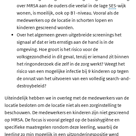
over MRSA aan de ouders die veelal in de lage
SES
-wijk
wonen, is moeilijk, ook op B1-niveau. Vooral als de
medewerkers op de locatie in schorten lopen en
kinderen gescreend worden.
Over het algemeen geven uitgebreide screenings het
signaal af dat er iets ernstigs aan de hand is in de
omgeving. Hoe groot is het risico voor de
volksgezondheid in dit geval, tenzij er iemand zit binnen
het ringonderzoek die zelf in de zorg werkt? Weegt het
risico van een mogelijke infectie bij 9 kinderen op tegen
de onrust van het uitvoeren van een volledig search-and-
destroybeleid?
Uiteindelijk hebben we in overleg met de medewerkers van de
locatie besloten om de locatie niet als een zorginstelling te
beschouwen. De medewerkers en kinderen zijn niet gescreend
op MRSA. De focus is vooral gelegd op de basishygiëne en
specifieke maatregelen rondom deze leerling, waarbij de
leerling zo min mogelijk in een uitzonderingspositie werd