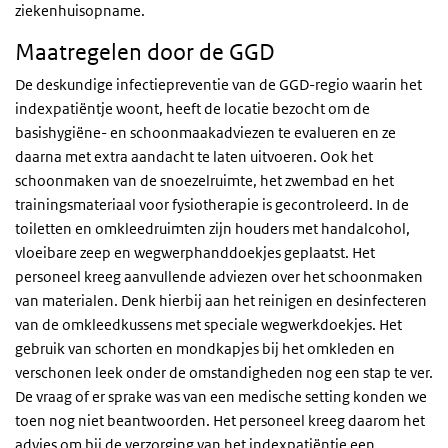
ziekenhuisopname.
Maatregelen door de GGD
De deskundige infectiepreventie van de GGD-regio waarin het
indexpatiëntje woont, heeft de locatie bezocht om de
basishygiëne- en schoonmaakadviezen te evalueren en ze
daarna met extra aandacht te laten uitvoeren. Ook het
schoonmaken van de snoezelruimte, het zwembad en het
trainingsmateriaal voor fysiotherapie is gecontroleerd. In de
toiletten en omkleedruimten zijn houders met handalcohol,
vloeibare zeep en wegwerphanddoekjes geplaatst. Het
personeel kreeg aanvullende adviezen over het schoonmaken
van materialen. Denk hierbij aan het reinigen en desinfecteren
van de omkleedkussens met speciale wegwerkdoekjes. Het
gebruik van schorten en mondkapjes bij het omkleden en
verschonen leek onder de omstandigheden nog een stap te ver.
De vraag of er sprake was van een medische setting konden we
toen nog niet beantwoorden. Het personeel kreeg daarom het
advies om bij de verzorging van het indexpatiëntje een