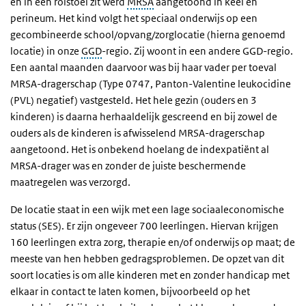
en in een rolstoel zit werd
MRSA
aangetoond in keel en
perineum. Het kind volgt het speciaal onderwijs op een
gecombineerde school/opvang/zorglocatie (hierna genoemd
locatie) in onze
GGD
-regio. Zij woont in een andere GGD-regio.
Een aantal maanden daarvoor was bij haar vader per toeval
MRSA-dragerschap (Type 0747, Panton-Valentine leukocidine
(PVL) negatief) vastgesteld. Het hele gezin (ouders en 3
kinderen) is daarna herhaaldelijk gescreend en bij zowel de
ouders als de kinderen is afwisselend MRSA-dragerschap
aangetoond. Het is onbekend hoelang de indexpatiënt al
MRSA-drager was en zonder de juiste beschermende
maatregelen was verzorgd.
De locatie staat in een wijk met een lage sociaaleconomische
status (SES). Er zijn ongeveer 700 leerlingen. Hiervan krijgen
160 leerlingen extra zorg, therapie en/of onderwijs op maat; de
meeste van hen hebben gedragsproblemen. De opzet van dit
soort locaties is om alle kinderen met en zonder handicap met
elkaar in contact te laten komen, bijvoorbeeld op het