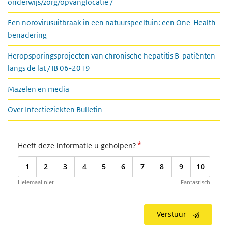
onderwijs/zorg/opvanglocatie /
Een norovirusuitbraak in een natuurspeeltuin: een One-Health-
benadering
Heropsporingsprojecten van chronische hepatitis B-patiënten
langs de lat / IB 06-2019
Mazelen en media
Over Infectieziekten Bulletin
*
Heeft deze informatie u geholpen?
1
2
3
4
5
6
7
8
9
10
Helemaal niet
Fantastisch
Verstuur