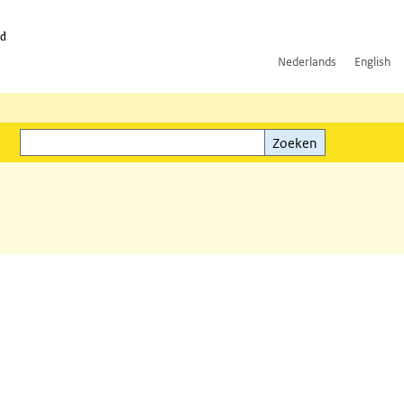
id
Nederlands
English
Zoeken
ink)
Zoeken