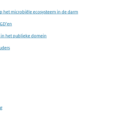
op het microbiële ecosysteem in de darm
GGD’en
 in het publieke domein
uders
ng