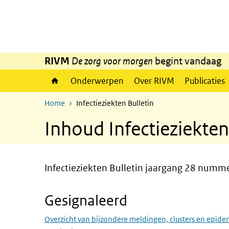
Overslaan en naar de inhoud gaan
Direct naar de hoofdnavigatie
RIVM
De zorg voor morgen
begint vandaag
Onderwerpen
Over RIVM
Publicaties
Home
Infectieziekten Bulletin
Inhoud Infectieziekten
Infectieziekten Bulletin jaargang 28 num
Gesignaleerd
Overzicht van bijzondere meldingen, clusters en epide