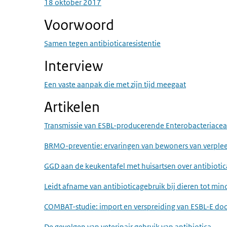
18 oktober 2017
Voorwoord
Samen tegen antibioticaresistentie
Interview
Een vaste aanpak die met zijn tijd meegaat
Artikelen
Transmissie van ESBL-producerende Enterobacteriacea
BRMO-preventie: ervaringen van bewoners van verplee
GGD aan de keukentafel met huisartsen over antibiotic
Leidt afname van antibioticagebruik bij dieren tot mi
COMBAT-studie: import en verspreiding van ESBL-E door
De gevolgen van veterinair gebruik van antibiotica