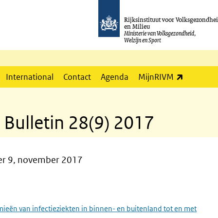
Rijksinstituut voor Volksgezondhe
en Milieu
Ministerie van Volksgezondheid,
Welzijn en Sport
(externe l
International
Contact
Agenda
MijnRIVM
 Bulletin 28(9) 2017
mer 9, november 2017
mieën van infectieziekten in binnen- en buitenland tot en met