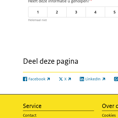
*
Heeft deze informatie u geholpen?
1
2
3
4
5
Helemaal niet
Deel deze pagina
Facebook
X
LinkedIn
(externe link)
(externe link)
(externe link)
(e
Service
Over d
Contact
Cookies