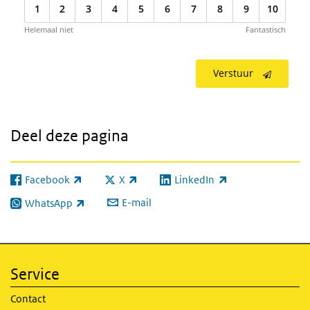
1
2
3
4
5
6
7
8
9
10
Helemaal niet
Fantastisch
Verstuur
Deel deze pagina
Facebook
X
LinkedIn
(externe link)
(externe link)
(externe link)
E-mail
WhatsApp
(externe link)
Service
Contact