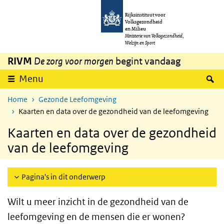
Overslaan en naar de inhoud gaan
Direct naar de hoofdnavigatie
Rijksinstituut voor
Volksgezondheid
en Milieu
Ministerie van Volksgezondheid,
Welzijn en Sport
RIVM
De zorg voor morgen
begint vandaag
Z
Menu
Home
Gezonde Leefomgeving
Kaarten en data over de gezondheid van de leefomgeving
Kaarten en data over de gezondheid
van de leefomgeving
Pagina's in dit onderwerp
Wilt u meer inzicht in de gezondheid van de
leefomgeving en de mensen die er wonen?