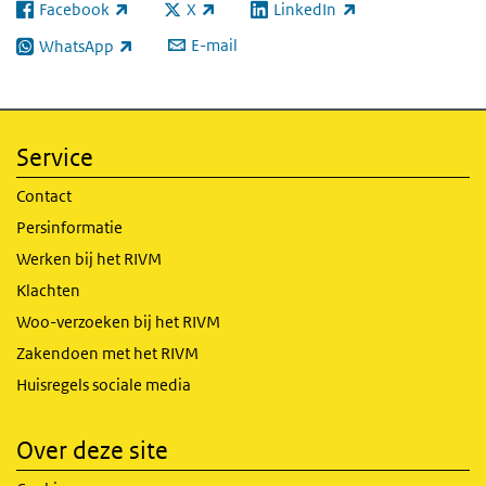
Facebook
X
LinkedIn
(externe link)
(externe link)
(externe link)
E-mail
WhatsApp
(externe link)
Service
Contact
Persinformatie
Werken bij het RIVM
Klachten
Woo-verzoeken bij het RIVM
Zakendoen met het RIVM
Huisregels sociale media
Over deze site