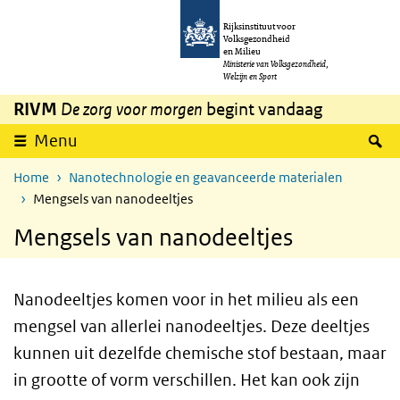
Overslaan en naar de inhoud gaan
Direct naar de hoofdnavigatie
Rijksinstituut voor
Volksgezondheid
en Milieu
Ministerie van Volksgezondheid,
Welzijn en Sport
RIVM
De zorg voor morgen
begint vandaag
Z
Menu
Home
Nanotechnologie en geavanceerde materialen
Mengsels van nanodeeltjes
Mengsels van nanodeeltjes
Nanodeeltjes komen voor in het milieu als een
mengsel van allerlei nanodeeltjes. Deze deeltjes
kunnen uit dezelfde chemische stof bestaan, maar
in grootte of vorm verschillen. Het kan ook zijn