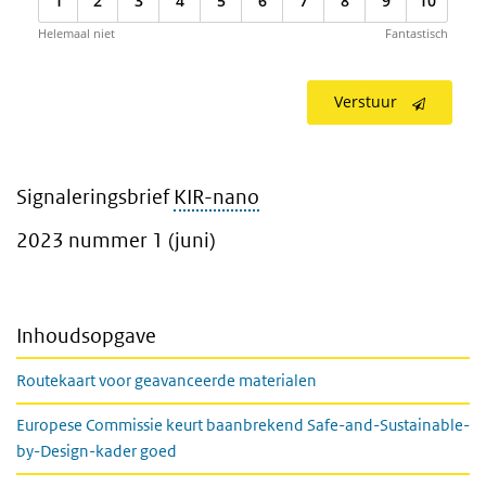
1
2
3
4
5
6
7
8
9
10
Helemaal niet
Fantastisch
Verstuur
Signaleringsbrief
KIR-nano
2023 nummer 1 (juni)
Inhoudsopgave
Routekaart voor geavanceerde materialen
Europese Commissie keurt baanbrekend Safe-and-Sustainable-
by-Design-kader goed