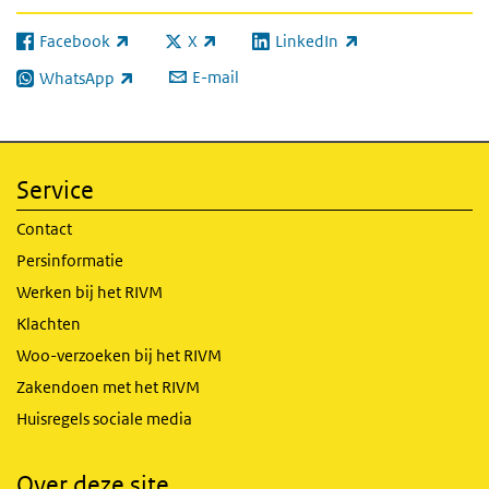
Facebook
X
LinkedIn
(externe link)
(externe link)
(externe link)
E-mail
WhatsApp
(externe link)
Service
Contact
Persinformatie
Werken bij het RIVM
Klachten
Woo-verzoeken bij het RIVM
Zakendoen met het RIVM
Huisregels sociale media
Over deze site