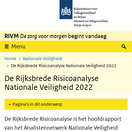
Overslaan en naar de inhoud gaan
Direct naar de hoofdnavigatie
Rijksinstituut voor
Volksgezondheid
en Milieu
Ministerie van Volksgezondheid,
Welzijn en Sport
RIVM
De zorg voor morgen
begint vandaag
Z
Menu
Home
Nationale Veiligheid
De Rijksbrede Risicoanalyse Nationale Veiligheid 2022
De Rijksbrede Risicoanalyse
Nationale Veiligheid 2022
Pagina's in dit onderwerp
De Rijksbrede Risicoanalyse is het hoofdrapport
van het Analistennetwerk Nationale Veiligheid