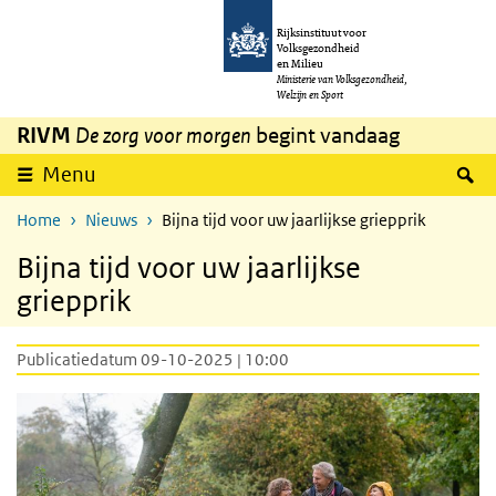
Overslaan en naar de inhoud gaan
Direct naar de hoofdnavigatie
Rijksinstituut voor
Volksgezondheid
en Milieu
Ministerie van Volksgezondheid,
Welzijn en Sport
RIVM
De zorg voor morgen
begint vandaag
Z
Menu
Home
Nieuws
Bijna tijd voor uw jaarlijkse griepprik
Bijna tijd voor uw jaarlijkse
griepprik
Publicatiedatum 09-10-2025 | 10:00