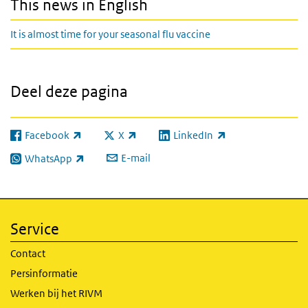
This news in English
It is almost time for your seasonal flu vaccine
Deel deze pagina
Facebook
X
LinkedIn
(externe link)
(externe link)
(externe link)
E-mail
WhatsApp
(externe link)
Service
Contact
Persinformatie
Werken bij het RIVM