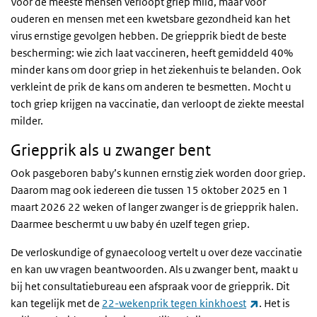
Voor de meeste mensen verloopt griep mild, maar voor
ouderen en mensen met een kwetsbare gezondheid kan het
virus ernstige gevolgen hebben. De griepprik biedt de beste
bescherming: wie zich laat vaccineren, heeft gemiddeld 40%
minder kans om door griep in het ziekenhuis te belanden. Ook
verkleint de prik de kans om anderen te besmetten. Mocht u
toch griep krijgen na vaccinatie, dan verloopt de ziekte meestal
milder.
Griepprik als u zwanger bent
Ook pasgeboren baby’s kunnen ernstig ziek worden door griep.
Daarom mag ook iedereen die tussen 15 oktober 2025 en 1
maart 2026 22 weken of langer zwanger is de griepprik halen.
Daarmee beschermt u uw baby én uzelf tegen griep.
De verloskundige of gynaecoloog vertelt u over deze vaccinatie
en kan uw vragen beantwoorden. Als u zwanger bent, maakt u
bij het consultatiebureau een afspraak voor de griepprik. Dit
(externe link
kan tegelijk met de
22-wekenprik tegen kinkhoest
. Het is