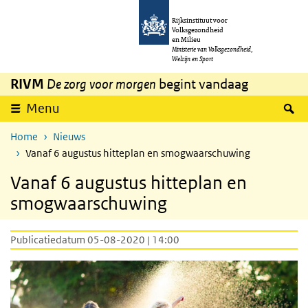
Overslaan en naar de inhoud gaan
Direct naar de hoofdnavigatie
Rijksinstituut voor
Volksgezondheid
en Milieu
Ministerie van Volksgezondheid,
Welzijn en Sport
RIVM
De zorg voor morgen
begint vandaag
Z
Menu
Home
Nieuws
Vanaf 6 augustus hitteplan en smogwaarschuwing
Vanaf 6 augustus hitteplan en
smogwaarschuwing
Publicatiedatum 05-08-2020 | 14:00