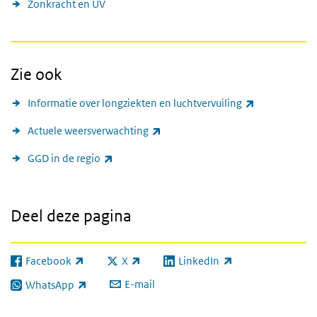
Zonkracht en UV
Zie ook
(externe link
Informatie over longziekten en luchtvervuiling
(externe link)
Actuele weersverwachting
(externe link)
GGD in de regio
Deel deze pagina
Facebook
X
LinkedIn
(externe link)
(externe link)
(externe link)
E-mail
WhatsApp
(externe link)