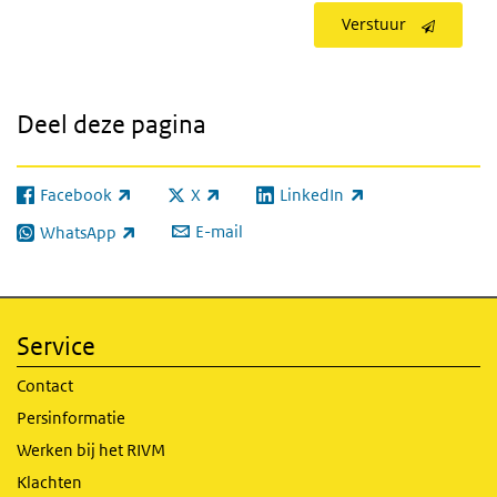
Verstuur
Deel deze pagina
Facebook
X
LinkedIn
(externe link)
(externe link)
(externe link)
E-mail
WhatsApp
(externe link)
Service
Contact
Persinformatie
Werken bij het RIVM
Klachten