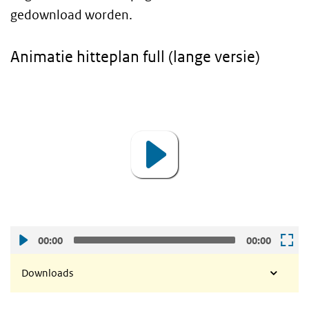
gedownload worden.
Animatie hitteplan full (lange versie)
Animatie hitteplan full (lange versie)
Video
Player
00:00
00:00
Downloads