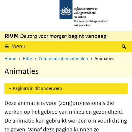
Overslaan en naar de inhoud gaan
Direct naar de hoofdnavigatie
Rijksinstituut voor
Volksgezondheid
en Milieu
Ministerie van Volksgezondheid,
Welzijn en Sport
RIVM
De zorg voor morgen
begint vandaag
Z
Menu
Home
Hitte
Communicatiematerialen
Animaties
Animaties
Pagina's in dit onderwerp
Deze animatie is voor (zorg)professionals die
werken op het gebied van milieu en gezondheid.
De animatie kan gebruikt worden om voorlichting
te geven. Vanaf deze pagina kunnen ze