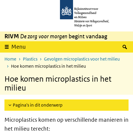
Overslaan en naar de inhoud gaan
Direct naar de hoofdnavigatie
Rijksinstituut voor
Volksgezondheid
en Milieu
Ministerie van Volksgezondheid,
Welzijn en Sport
RIVM
De zorg voor morgen
begint vandaag
Z
Menu
Home
Plastics
Gevolgen microplastics voor het milieu
Hoe komen microplastics in het milieu
Hoe komen microplastics in het
milieu
Pagina's in dit onderwerp
Microplastics komen op verschillende manieren in
het milieu terecht: