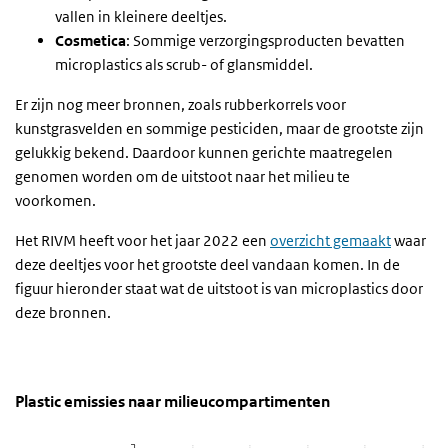
vallen in kleinere deeltjes.
Cosmetica
: Sommige verzorgingsproducten bevatten
microplastics als scrub- of glansmiddel.
Er zijn nog meer bronnen, zoals rubberkorrels voor
kunstgrasvelden en sommige pesticiden, maar de grootste zijn
gelukkig bekend. Daardoor kunnen gerichte maatregelen
genomen worden om de uitstoot naar het milieu te
voorkomen.
Het RIVM heeft voor het jaar 2022 een
overzicht gemaakt
waar
deze deeltjes voor het grootste deel vandaan komen. In de
figuur hieronder staat wat de uitstoot is van microplastics door
deze bronnen.
Plastic emissies naar milieucompartimenten
grafiek
Sla de grafiek 'Plastic emissies naar milieucompartimenten' over 
Plastic emissies naar milieucompartimenten
Staaf grafiek met 3 reeksen.