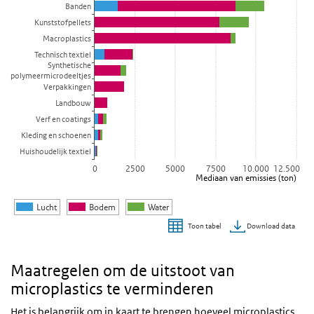
Bekijk als data tabel.
Banden
De grafiek heeft 1 X-as die categories weergeeft.
Kunststofpellets
Macroplastics
De grafiek heeft 1 Y-as die Mediaan van emissies (ton) weergeeft.
Technisch textiel
Synthetische
polymeermicrodeeltjes
Verpakkingen
Landbouw
Verf en coatings
Kleding en schoenen
Huishoudelijk textiel
0
2500
5000
7500
10.000
12.500
Mediaan van emissies (ton)
Lucht
Bodem
Water
Download data
Toon tabel
Einde van interactieve grafiek.
Maatregelen om de uitstoot van
microplastics te verminderen
Het is belangrijk om in kaart te brengen hoeveel microplastics