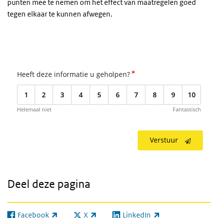
punten mee te nemen om het effect van maatregelen goed
tegen elkaar te kunnen afwegen.
Vissen
*
Heeft deze informatie u geholpen?
1
2
3
4
5
6
7
8
9
10
Helemaal niet
Fantastisch
Verstuur
Deel deze pagina
Facebook
X
LinkedIn
(externe link)
(externe link)
(externe link)